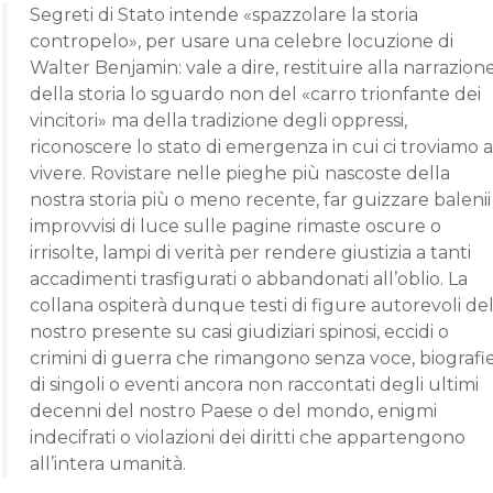
Segreti di Stato intende «spazzolare la storia
contropelo», per usare una celebre locuzione di
Walter Benjamin: vale a dire, restituire alla narrazion
della storia lo sguardo non del «carro trionfante dei
vincitori» ma della tradizione degli oppressi,
riconoscere lo stato di emergenza in cui ci troviamo a
vivere. Rovistare nelle pieghe più nascoste della
nostra storia più o meno recente, far guizzare balenii
improvvisi di luce sulle pagine rimaste oscure o
irrisolte, lampi di verità per rendere giustizia a tanti
accadimenti trasfigurati o abbandonati all’oblio. La
collana ospiterà dunque testi di figure autorevoli de
nostro presente su casi giudiziari spinosi, eccidi o
crimini di guerra che rimangono senza voce, biografi
di singoli o eventi ancora non raccontati degli ultimi
decenni del nostro Paese o del mondo, enigmi
indecifrati o violazioni dei diritti che appartengono
all’intera umanità.