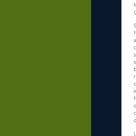
S
1
a
c
s
r
c
i
f
q
d
L