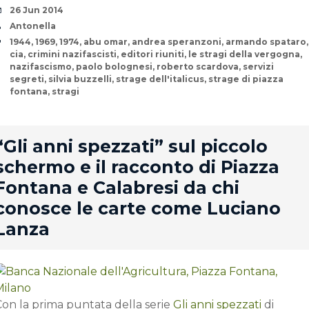
Date
26 Jun 2014
Author
Antonella
Tags
1944
,
1969
,
1974
,
abu omar
,
andrea speranzoni
,
armando spataro
,
cia
,
crimini nazifascisti
,
editori riuniti
,
le stragi della vergogna
,
nazifascismo
,
paolo bolognesi
,
roberto scardova
,
servizi
segreti
,
silvia buzzelli
,
strage dell'italicus
,
strage di piazza
fontana
,
stragi
rd
“Gli anni spezzati” sul piccolo
schermo e il racconto di Piazza
Fontana e Calabresi da chi
conosce le carte come Luciano
Lanza
Con la prima puntata della serie
Gli anni spezzati
di