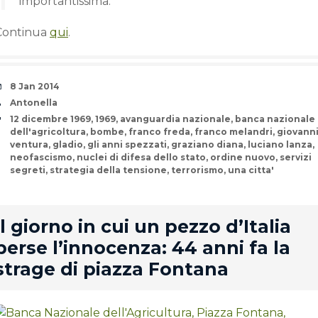
importantissima.
Continua
qui
.
Date
8 Jan 2014
Author
Antonella
Tags
12 dicembre 1969
,
1969
,
avanguardia nazionale
,
banca nazionale
dell'agricoltura
,
bombe
,
franco freda
,
franco melandri
,
giovann
ventura
,
gladio
,
gli anni spezzati
,
graziano diana
,
luciano lanza
,
neofascismo
,
nuclei di difesa dello stato
,
ordine nuovo
,
servizi
segreti
,
strategia della tensione
,
terrorismo
,
una citta'
rd
Il giorno in cui un pezzo d’Italia
perse l’innocenza: 44 anni fa la
strage di piazza Fontana