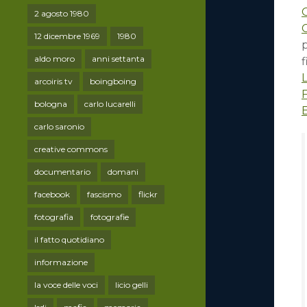
2 agosto 1980
C
12 dicembre 1969
1980
p
aldo moro
anni settanta
f
arcoiris tv
boingboing
bologna
carlo lucarelli
carlo saronio
creative commons
documentario
domani
facebook
fascismo
flickr
fotografia
fotografie
il fatto quotidiano
informazione
la voce delle voci
licio gelli