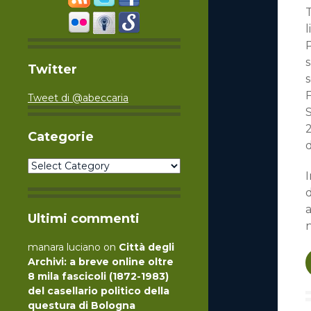
T
l
Twitter
s
F
Tweet di @abeccaria
Categorie
d
Categorie
Ultimi commenti
n
manara luciano
on
Città degli
Archivi: a breve online oltre
8 mila fascicoli (1872-1983)
del casellario politico della
questura di Bologna