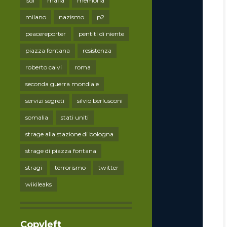
lsdi
mafia
memoria
milano
nazismo
p2
peacereporter
pentiti di niente
piazza fontana
resistenza
roberto calvi
roma
seconda guerra mondiale
servizi segreti
silvio berlusconi
somalia
stati uniti
strage alla stazione di bologna
strage di piazza fontana
stragi
terrorismo
twitter
wikileaks
Copyleft