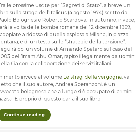
ra le prossime uscite per “Segreti di Stato”, a breve un
ibro sulla strage dell’Italicus (4 agosto 1974) scritto da
Paolo Bolognesi e Roberto Scardova. In autunno, invece,
sarà la volta delle bombe romane del 12 dicembre 1969,
coppiate a ridosso di quella esplosa a Milano, in piazza
ontana, e di un testo sulle “strategie della tensione”.
Seguirà poi un volume di Armando Spataro sul caso del
2003 dell’imam Abu Omar, rapito illegalmente da uomini
ella Cia con la collaborazione dei servizi italiani.
In merito invece al volume
Le stragi della vergogna
, va
detto che il suo autore, Andrea Speranzoni, è un
avvocato bolognese che a lungo si è occupato di crimini
azisti. E proprio di questo parla il suo libro:
Continue reading