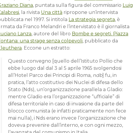
Graziano Diana
, puntata sulla figura del commissario
Luig
alabresi
, la rivista
Una città
ripropone un’intervista
ubblicata nel 1997. Si intitola
La strategia segreta
, è
irmata da Franco Melandri e l’intervistato è il giornalista
Luciano Lanza
, autore del libro
Bombe e segreti. Piazza
Fontana: una strage senza colpevoli
, pubblicato da
Eleuthera
. Eccone un estratto:
Questo convegno [quello dell’Istituto Pollio che
ebbe luogo dal dal 3 al 5 aprile 1965 svolgendosi
all’Hotel Parco dei Principi di Roma,
ndb
] fu, in
pratica, l’atto costitutivo dei Nuclei di difesa dello
Stato (Nds), un’organizzazione parallela a Gladio:
mentre Gladio era l’organizzazione “ufficiale” di
difesa territoriale in caso di invasione da parte del
blocco comunista (e infatti praticamente non fece
mai nulla), i Nds erano invece l’organizzazione che
doveva prevenire dall’interno, e con ogni mezzo,
l’avanzata del comunismo in Italia.