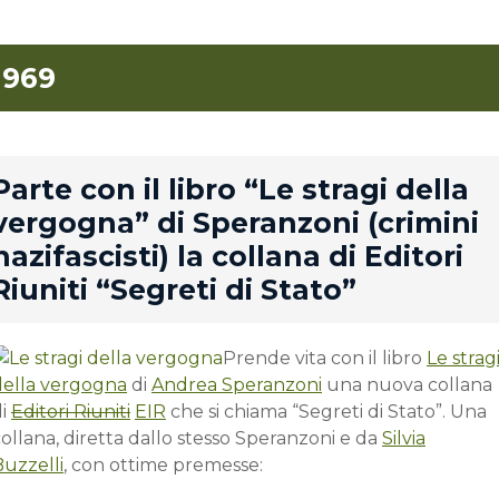
1969
rd
Parte con il libro “Le stragi della
vergogna” di Speranzoni (crimini
nazifascisti) la collana di Editori
Riuniti “Segreti di Stato”
Prende vita con il libro
Le strag
della vergogna
di
Andrea Speranzoni
una nuova collana
di
Editori Riuniti
EIR
che si chiama “Segreti di Stato”. Una
ollana, diretta dallo stesso Speranzoni e da
Silvia
Buzzelli
, con ottime premesse: