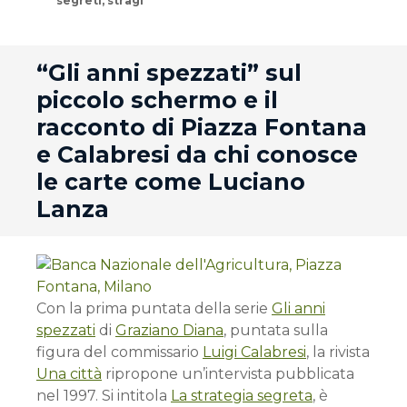
segreti
,
stragi
andard
“Gli anni spezzati” sul
piccolo schermo e il
racconto di Piazza Fontana
e Calabresi da chi conosce
le carte come Luciano
Lanza
Con la prima puntata della serie
Gli anni
spezzati
di
Graziano Diana
, puntata sulla
figura del commissario
Luigi Calabresi
, la rivista
Una città
ripropone un’intervista pubblicata
nel 1997. Si intitola
La strategia segreta
, è