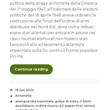
politica della strage di Portella della Ginestra
del 1° maggio 1947, all’indomani delle elezioni
politiche del 18 aprile 1948 aveva ordinato la
restituzione alle forze dell’ordine di armi
distribuite nel Nord-Est, dove civili e militari
erano stati allertati per entrare in azione nel
caso i risultati elettorali non fossero stati
favorevoli allo schieramento atlantista
imperniato sulla Dc contro il fronte popolare
Pci-Psi.
Continue reading
Date
19 Jan 2024
Author
Antonella
Tags
avanguardia nazionale
,
golpe di stato
,
il fatto
quotidiano
,
ordine nuovo
,
p2
,
paper first
,
servizi