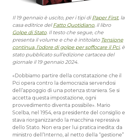
Il 19 gennaio è uscito, per i tipi di
Paper First
, la
casa editrice del
Fatto Quotidiano
, il libro
Golpe di Stato
. Il testo che segue, che
presenta il volume e che è intitolato
Tensione
continua, l’odore di golpe per soffocare il Pci
, è
stato pubblicato sull’edizione cartacea del
giornale il 19 gennaio 2024.
«Dobbiamo partire della constatazione che il
Pci opera contro la democrazia servendosi
dell’appoggio di una potenza straniera. Se si
accetta questa impostazione, ogni
provvedimento diventa possibile». Mario
Scelba, nel 1954, era presidente del consiglio e
stava riorganizzando la macchina repressiva
dello Stato. Non era per lui pratica inedita: da
ministro dell’Interno, al netto della “gestione”