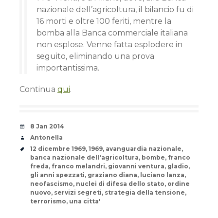
nazionale dell’agricoltura, il bilancio fu di
16 morti e oltre 100 feriti, mentre la
bomba alla Banca commerciale italiana
non esplose. Venne fatta esplodere in
seguito, eliminando una prova
importantissima.
Continua
qui
.
Date
8 Jan 2014
Author
Antonella
Tags
12 dicembre 1969
,
1969
,
avanguardia nazionale
,
banca nazionale dell'agricoltura
,
bombe
,
franco
freda
,
franco melandri
,
giovanni ventura
,
gladio
,
gli anni spezzati
,
graziano diana
,
luciano lanza
,
neofascismo
,
nuclei di difesa dello stato
,
ordine
nuovo
,
servizi segreti
,
strategia della tensione
,
terrorismo
,
una citta'