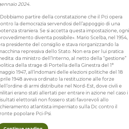
gennaio 2024.
«Dobbiamo partire della constatazione che il Pci opera
contro la democrazia servendosi dell’appoggio di una
otenza straniera. Se si accetta questa impostazione, ogni
rovvedimento diventa possibile». Mario Scelba, nel 1954,
ra presidente del consiglio e stava riorganizzando la
acchina repressiva dello Stato. Non era per lui pratica
nedita: da ministro dell’Interno, al netto della “gestione”
olitica della strage di Portella della Ginestra del 1°
aggio 1947, all’indomani delle elezioni politiche del 18
prile 1948 aveva ordinato la restituzione alle forze
ell’ordine di armi distribuite nel Nord-Est, dove civili e
ilitari erano stati allertati per entrare in azione nel caso i
isultati elettorali non fossero stati favorevoli allo
chieramento atlantista imperniato sulla Dc contro il
ronte popolare Pci-Psi.
Continue reading