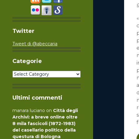
Twitter
p
p
Tweet di @abeccaria
e
m
Categorie
i
p
Categorie
m
a
d
Ultimi commenti
m
r
manara luciano
on
Città degli
s
Archivi: a breve online oltre
f
8 mila fascicoli (1872-1983)
del casellario politico della
questura di Bologna