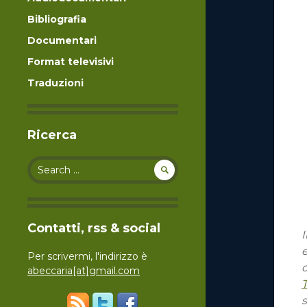
Bibliografia
Documentari
Format televisivi
Traduzioni
Ricerca
Search for:
Contatti, rss & social
I
e
Per scrivermi, l'indirizzo è
c
abeccaria[at]gmail.com
T
s