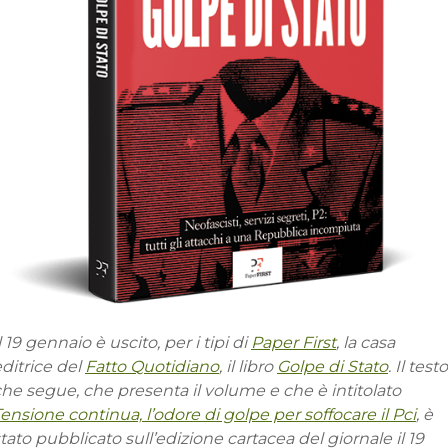
l 19 gennaio è uscito, per i tipi di
Paper First
, la casa
ditrice del
Fatto Quotidiano
, il libro
Golpe di Stato
. Il testo
he segue, che presenta il volume e che è intitolato
ensione continua, l’odore di golpe per soffocare il Pci
, è
tato pubblicato sull’edizione cartacea del giornale il 19