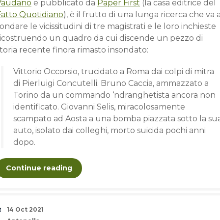
Vaudano
e pubblicato da
Paper First
(la casa editrice del
Fatto Quotidiano
), è il frutto di una lunga ricerca che va 
ondare le vicissitudini di tre magistrati e le loro inchieste
ricostruendo un quadro da cui discende un pezzo di
toria recente finora rimasto insondato:
Vittorio Occorsio, trucidato a Roma dai colpi di mitra
di Pierluigi Concutelli. Bruno Caccia, ammazzato a
Torino da un commando ‘ndranghetista ancora non
identificato. Giovanni Selis, miracolosamente
scampato ad Aosta a una bomba piazzata sotto la su
auto, isolato dai colleghi, morto suicida pochi anni
dopo.
Continue reading
Date
14 Oct 2021