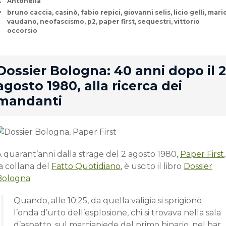
Author
Antonella
Tags
bruno caccia
,
casinò
,
fabio repici
,
giovanni selis
,
licio gelli
,
mari
vaudano
,
neofascismo
,
p2
,
paper first
,
sequestri
,
vittorio
occorsio
rd
Dossier Bologna: 40 anni dopo il 2
agosto 1980, alla ricerca dei
mandanti
 quarant’anni dalla strage del 2 agosto 1980,
Paper First
,
a collana del
Fatto Quotidiano
, è uscito il libro
Dossier
Bologna
:
Quando, alle 10:25, da quella valigia si sprigionò
l’onda d’urto dell’esplosione, chi si trovava nella sala
d’aspetto, sul marciapiede del primo binario, nel bar