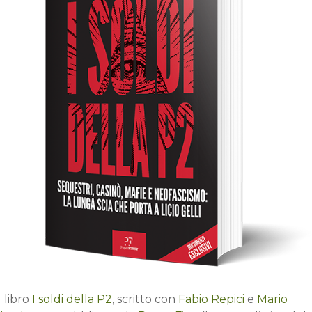
l libro
I soldi della P2
, scritto con
Fabio Repici
e
Mario