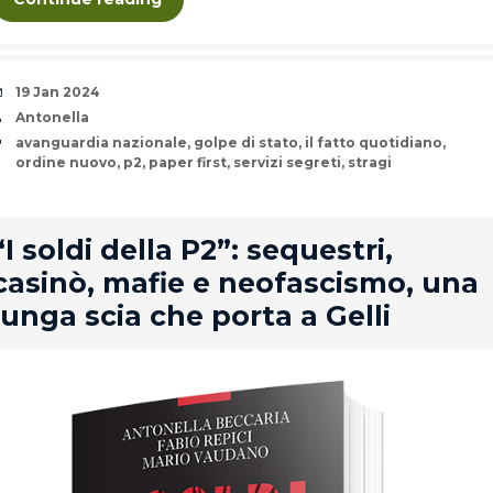
Date
19 Jan 2024
Author
Antonella
Tags
avanguardia nazionale
,
golpe di stato
,
il fatto quotidiano
,
ordine nuovo
,
p2
,
paper first
,
servizi segreti
,
stragi
rd
“I soldi della P2”: sequestri,
casinò, mafie e neofascismo, una
lunga scia che porta a Gelli