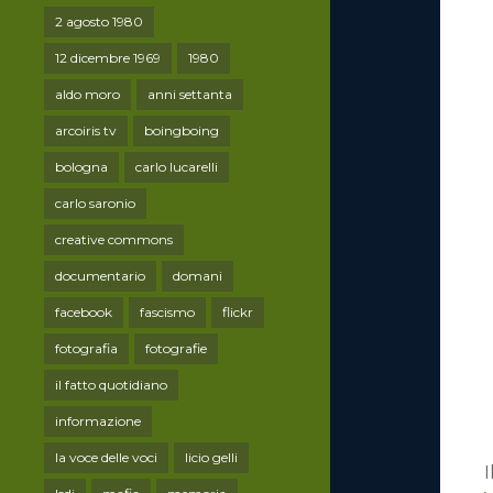
2 agosto 1980
12 dicembre 1969
1980
aldo moro
anni settanta
arcoiris tv
boingboing
bologna
carlo lucarelli
carlo saronio
creative commons
documentario
domani
facebook
fascismo
flickr
fotografia
fotografie
il fatto quotidiano
informazione
la voce delle voci
licio gelli
I