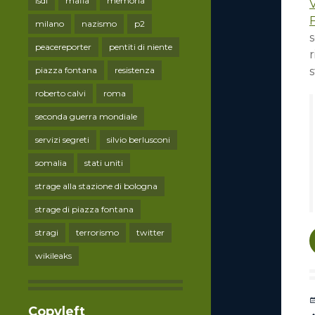
lsdi
mafia
memoria
milano
nazismo
p2
s
peacereporter
pentiti di niente
s
piazza fontana
resistenza
roberto calvi
roma
seconda guerra mondiale
servizi segreti
silvio berlusconi
somalia
stati uniti
strage alla stazione di bologna
strage di piazza fontana
stragi
terrorismo
twitter
wikileaks
Copyleft