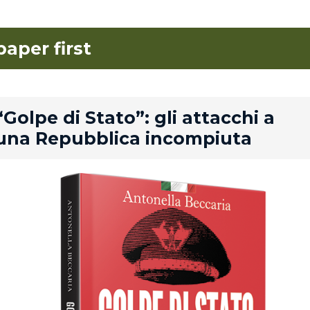
paper first
rd
“Golpe di Stato”: gli attacchi a
una Repubblica incompiuta