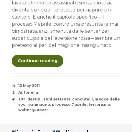
lavato. Un morto assassinato senza giustizia
diventa dunque il pretesto per riaprire un
capitolo. E anche il capitolo specifico – il
processo 7 aprile, contro una presunta (e mai
dimostrata, anzi, smentita dalle sentenze)
super cupola dell’eversione rossa – sembra un
pretesto al pari del maglione insanguinato.
Continue reading
Date
12 May 2011
Author
Antonella
Tags
altri destini
,
anni settanta
,
concutelli
,
la voce delle
voci
,
paginauno
,
processo 7 aprile
,
terrorismo
,
walter g. pozzi