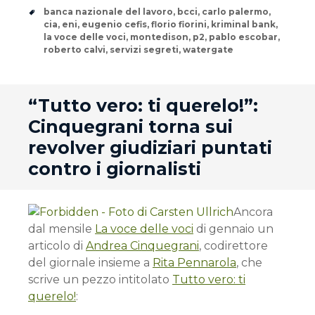
Tags
banca nazionale del lavoro
,
bcci
,
carlo palermo
,
cia
,
eni
,
eugenio cefis
,
florio fiorini
,
kriminal bank
,
la voce delle voci
,
montedison
,
p2
,
pablo escobar
,
roberto calvi
,
servizi segreti
,
watergate
andard
“Tutto vero: ti querelo!”:
Cinquegrani torna sui
revolver giudiziari puntati
contro i giornalisti
Ancora
dal mensile
La voce delle voci
di gennaio un
articolo di
Andrea Cinquegrani
, codirettore
del giornale insieme a
Rita Pennarola
, che
scrive un pezzo intitolato
Tutto vero: ti
querelo!
: