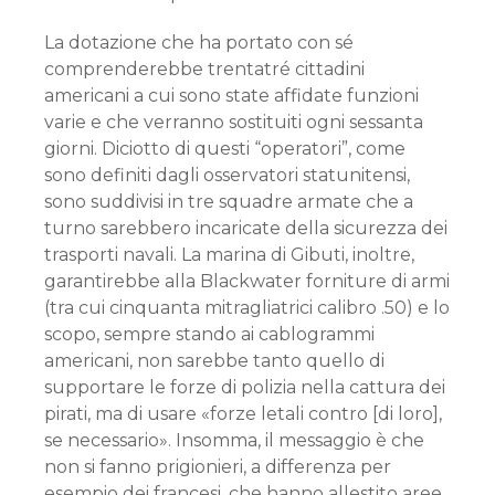
La dotazione che ha portato con sé
comprenderebbe trentatré cittadini
americani a cui sono state affidate funzioni
varie e che verranno sostituiti ogni sessanta
giorni. Diciotto di questi “operatori”, come
sono definiti dagli osservatori statunitensi,
sono suddivisi in tre squadre armate che a
turno sarebbero incaricate della sicurezza dei
trasporti navali. La marina di Gibuti, inoltre,
garantirebbe alla Blackwater forniture di armi
(tra cui cinquanta mitragliatrici calibro .50) e lo
scopo, sempre stando ai cablogrammi
americani, non sarebbe tanto quello di
supportare le forze di polizia nella cattura dei
pirati, ma di usare «forze letali contro [di loro],
se necessario». Insomma, il messaggio è che
non si fanno prigionieri, a differenza per
esempio dei francesi, che hanno allestito aree