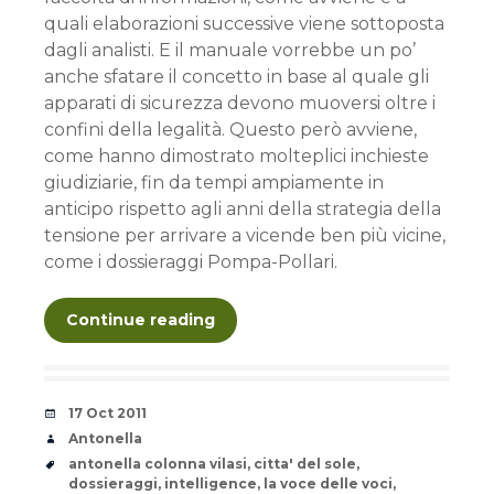
quali elaborazioni successive viene sottoposta
dagli analisti. E il manuale vorrebbe un po’
anche sfatare il concetto in base al quale gli
apparati di sicurezza devono muoversi oltre i
confini della legalità. Questo però avviene,
come hanno dimostrato molteplici inchieste
giudiziarie, fin da tempi ampiamente in
anticipo rispetto agli anni della strategia della
tensione per arrivare a vicende ben più vicine,
come i dossieraggi Pompa-Pollari.
Continue reading
Date
17 Oct 2011
Author
Antonella
Tags
antonella colonna vilasi
,
citta' del sole
,
dossieraggi
,
intelligence
,
la voce delle voci
,