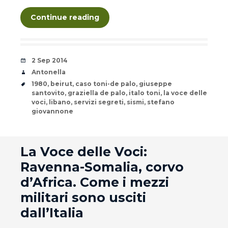
Continue reading
Date
2 Sep 2014
Author
Antonella
Tags
1980
,
beirut
,
caso toni-de palo
,
giuseppe
santovito
,
graziella de palo
,
italo toni
,
la voce delle
voci
,
libano
,
servizi segreti
,
sismi
,
stefano
giovannone
andard
La Voce delle Voci:
Ravenna-Somalia, corvo
d’Africa. Come i mezzi
militari sono usciti
dall’Italia