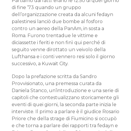
Partiamo dai fatti: erano le 12.50 di quel giorno
di fine ’73 quando un gruppo
dell’organizzazione creata da alcuni fedayn
palestinesi lanciò due bombe al fosforo
contro un aereo della PanAm, in sosta a
Roma. Furono trentadue le vittime e
diciassette i feriti e non finì qui perché di
seguito venne dirottato un veivolo della
Lufthansa e i conti vennero resi solo il giorno
successivo, a Kuwait City.
Dopo la prefazione scritta da Sandro
Provvisionato, una premessa curata da
Daniela Stanco, un’introduzione e una serie di
capitoli che contestualizzano storicamente gli
eventi di quei giorni, la seconda parte inizia le
interviste. Il primo a parlare è il giudice Rosario
Priore che della strage di Fiumicino si occupò
e che torna a parlare dei rapporti tra fedayn e