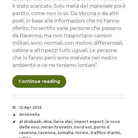
è stato scaricato. Solo metà del materiale poi è
partito, come non lo so. Da Verona o da altri
posti, in base alle informazioni che mi hanno
riferito, ho sentito varie persone che passano
da Ravenna, ma non trasportano camion
militari, sono normali, con motori, differenziali,
cabine e altri pezzi tutti uguali. Le persone
che lo fanno però sono malviste nel nostro
ambiente e ce ne teniamo lontani”.
Continue reading
Date
12 Apr 2012
Author
Antonella
Tags
al shabaab
,
dna
,
ilaria alpi
,
import export
,
la voce
delle voci
,
miran hrovatin
,
nord est
,
porto d
ravenna
,
ravenna
,
somalia
,
torino
,
traffico d'armi
,