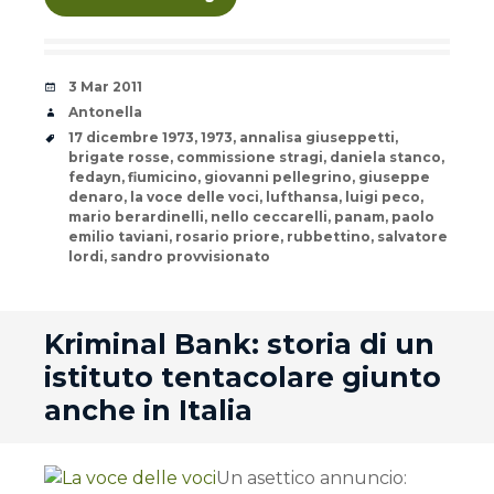
Date
3 Mar 2011
Author
Antonella
Tags
17 dicembre 1973
,
1973
,
annalisa giuseppetti
,
brigate rosse
,
commissione stragi
,
daniela stanco
,
fedayn
,
fiumicino
,
giovanni pellegrino
,
giuseppe
denaro
,
la voce delle voci
,
lufthansa
,
luigi peco
,
mario berardinelli
,
nello ceccarelli
,
panam
,
paolo
emilio taviani
,
rosario priore
,
rubbettino
,
salvatore
lordi
,
sandro provvisionato
andard
Kriminal Bank: storia di un
istituto tentacolare giunto
anche in Italia
Un asettico annuncio: