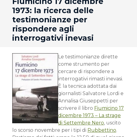
andard
Fiumicino 17 dicembre
1973: la ricerca delle
testimonianze per
rispondere agli
interrogativi inevasi
Le testimonianze dirette
come strumento per
cercare di rispondere a
interrogativi rimasti inevasi.
È la tecnica adottata dai
giornalisti Salvatore Lordi e
Annalisa Giuseppetti per
scrivere il libro
Fiumicino 17
dicembre 1973 – La strage
di Settembre Nero
, uscito
lo scorso novembre per i tipi di
Rubbettino
.