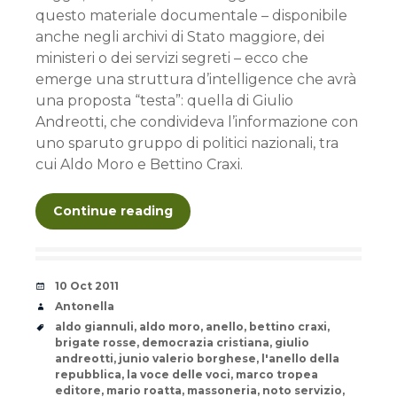
questo materiale documentale – disponibile
anche negli archivi di Stato maggiore, dei
ministeri o dei servizi segreti – ecco che
emerge una struttura d’intelligence che avrà
una proposta “testa”: quella di Giulio
Andreotti, che condivideva l’informazione con
uno sparuto gruppo di politici nazionali, tra
cui Aldo Moro e Bettino Craxi.
Continue reading
Date
10 Oct 2011
Author
Antonella
Tags
aldo giannuli
,
aldo moro
,
anello
,
bettino craxi
,
brigate rosse
,
democrazia cristiana
,
giulio
andreotti
,
junio valerio borghese
,
l'anello della
repubblica
,
la voce delle voci
,
marco tropea
editore
,
mario roatta
,
massoneria
,
noto servizio
,