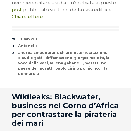
nemmeno citare – si dia un’occhiata a questo
post
pubblicato sul blog della casa editrice
Chiarelettere
.
Date
19 Jan 2011
Author
Antonella
Tags
andrea cinquegrani
,
chiarelettere
,
citazioni
,
claudio gatti
,
diffamazione
,
giorgio meletti
,
la
voce delle voci
,
milena gabanelli
,
moratti
,
nel
paese dei moratti
,
paolo cirino pomicino
,
rita
pennarola
andard
Wikileaks: Blackwater,
business nel Corno d’Africa
per contrastare la pirateria
dei mari