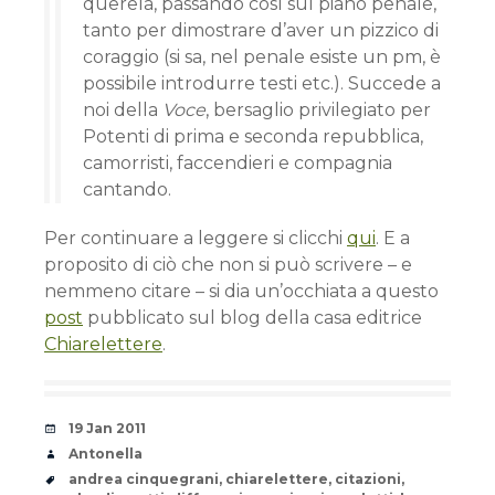
querela, passando così sul piano penale,
tanto per dimostrare d’aver un pizzico di
coraggio (si sa, nel penale esiste un pm, è
possibile introdurre testi etc.). Succede a
noi della
Voce
, bersaglio privilegiato per
Potenti di prima e seconda repubblica,
camorristi, faccendieri e compagnia
cantando.
Per continuare a leggere si clicchi
qui
. E a
proposito di ciò che non si può scrivere – e
nemmeno citare – si dia un’occhiata a questo
post
pubblicato sul blog della casa editrice
Chiarelettere
.
Date
19 Jan 2011
Author
Antonella
Tags
andrea cinquegrani
,
chiarelettere
,
citazioni
,