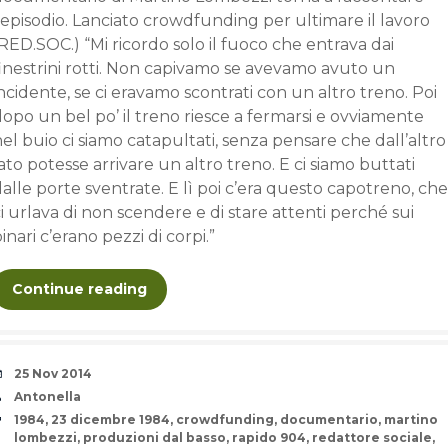
’episodio. Lanciato crowdfunding per ultimare il lavoro
RED.SOC.) “Mi ricordo solo il fuoco che entrava dai
finestrini rotti. Non capivamo se avevamo avuto un
ncidente, se ci eravamo scontrati con un altro treno. Poi
opo un bel po’ il treno riesce a fermarsi e ovviamente
el buio ci siamo catapultati, senza pensare che dall’altro
ato potesse arrivare un altro treno. E ci siamo buttati
alle porte sventrate. E lì poi c’era questo capotreno, che
i urlava di non scendere e di stare attenti perché sui
inari c’erano pezzi di corpi.”
Continue reading
Date
25 Nov 2014
Author
Antonella
Tags
1984
,
23 dicembre 1984
,
crowdfunding
,
documentario
,
martino
lombezzi
,
produzioni dal basso
,
rapido 904
,
redattore sociale
,