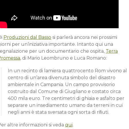
Di
Produzioni dal Basso
si parlerà ancora nei prossimi
iorni per un’iniziativa importante. Intanto qui una
segnalazione per un documentario che ospita,
Terra
Promessa
, di Mario Leombruno e Luca Romano:
In un recinto di lamiera quattrocento Rom vivono al
centro di un’area divenuta simbolo del disastro
ambientale in Campania. Un campo provvisorio
costruito dal Comune di Giugliano e costato circa
400 mila euro. Tre centimetri di ghiaia e asfalto per
separare un insediamento umano da terreni in cui
negli anni è stata sversata ogni sorta di riﬁuti.
er altre informazioni si veda
qui
.