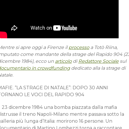
entre si apre oggi a Firenze il
processo
a Totò Riina,
imputato come mandante della strage del Rapido 904 (2
dicembre 1984), ecco un
articolo
di
Redattore Sociale
sul
documentario in crowdfunding
dedicato alla la strage di
atale.
MAFIE. “LA STRAGE DI NATALE”: DOPO 30 ANNI
TORNANO LE VOCI DEL RAPIDO 904
Il 23 dicembre 1984 una bomba piazzata dalla mafia
istrusse il treno Napoli-Milano mentre passava sotto la
alleria più lunga d’Italia: morirono 16 persone. Un
documentario di Martino Lombezzi torna a raccontare