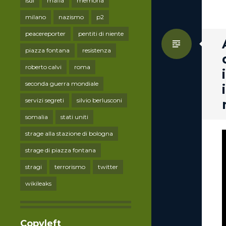
lsdi
mafia
memoria
milano
nazismo
p2
peacereporter
pentiti di niente
Standa
piazza fontana
resistenza
roberto calvi
roma
seconda guerra mondiale
servizi segreti
silvio berlusconi
somalia
stati uniti
strage alla stazione di bologna
strage di piazza fontana
stragi
terrorismo
twitter
wikileaks
Copyleft