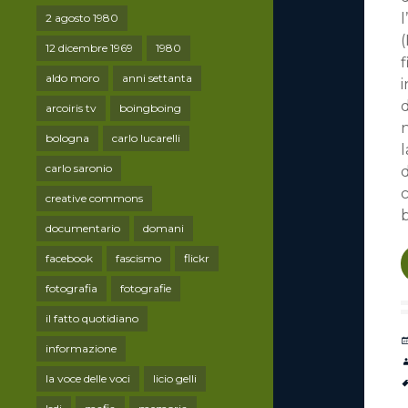
l
2 agosto 1980
(
12 dicembre 1969
1980
aldo moro
anni settanta
i
d
arcoiris tv
boingboing
n
bologna
carlo lucarelli
l
carlo saronio
d
c
creative commons
b
documentario
domani
facebook
fascismo
flickr
fotografia
fotografie
il fatto quotidiano
informazione
la voce delle voci
licio gelli