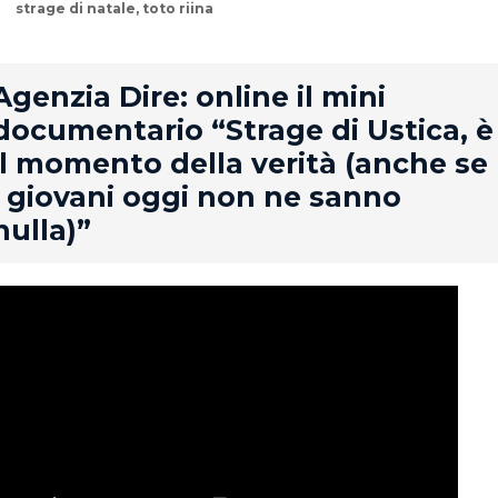
strage di natale
,
toto riina
rd
Agenzia Dire: online il mini
documentario “Strage di Ustica, è
il momento della verità (anche se
i giovani oggi non ne sanno
nulla)”