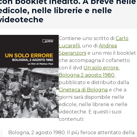
con booklet inedito. A breve nelle
edicole, nelle librerie e nelle
videoteche
Contiene uno scritto di
Carlo
Lucarelli
, uno di
Andrea
Speranzoni
e uno mio il booklet
che accompagna il cofanetto
con il dvd
Un solo errore.
Bologna 2 agosto 1980
,
pubblicato e distribuito dalla
Cineteca di Bologna
e che a
giorni sarà disponibile nelle
edicole, nelle librerie e nelle
videoteche. E questi i suoi
contenuti:
Bologna, 2 agosto 1980. Il più feroce attentato della