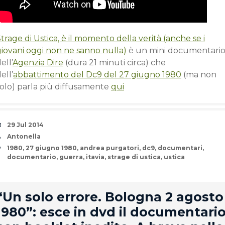
trage di Ustica, è il momento della verità (anche se i
giovani oggi non ne sanno nulla)
è un mini documentari
ell’
Agenzia Dire
(dura 21 minuti circa) che
ell’
abbattimento del Dc9 del 27 giugno 1980
(ma non
solo) parla più diffusamente
qui
Date
29 Jul 2014
Author
Antonella
Tags
1980
,
27 giugno 1980
,
andrea purgatori
,
dc9
,
documentari
,
documentario
,
guerra
,
itavia
,
strage di ustica
,
ustica
rd
“Un solo errore. Bologna 2 agosto
1980”: esce in dvd il documentari