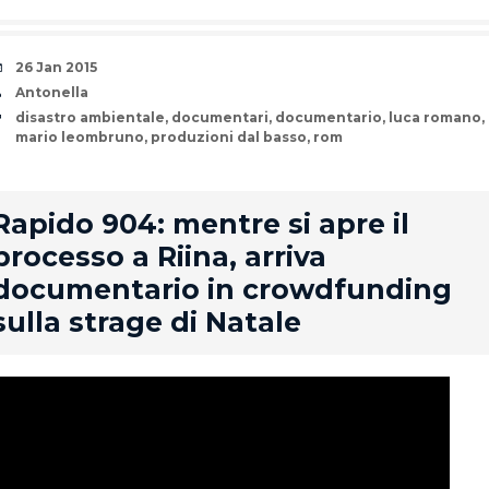
Date
26 Jan 2015
Author
Antonella
Tags
disastro ambientale
,
documentari
,
documentario
,
luca romano
,
mario leombruno
,
produzioni dal basso
,
rom
rd
Rapido 904: mentre si apre il
processo a Riina, arriva
documentario in crowdfunding
sulla strage di Natale