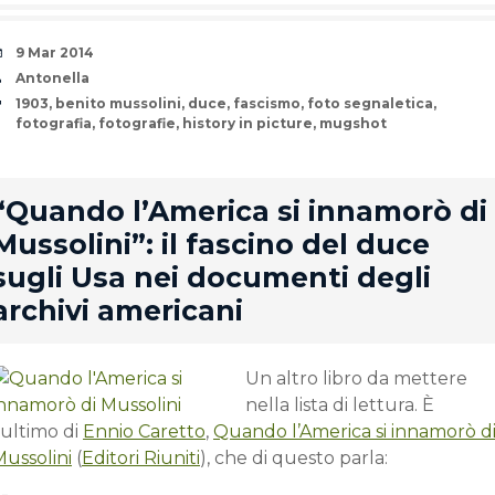
Date
9 Mar 2014
Author
Antonella
Tags
1903
,
benito mussolini
,
duce
,
fascismo
,
foto segnaletica
,
fotografia
,
fotografie
,
history in picture
,
mugshot
rd
“Quando l’America si innamorò di
Mussolini”: il fascino del duce
sugli Usa nei documenti degli
archivi americani
Un altro libro da mettere
nella lista di lettura. È
’ultimo di
Ennio Caretto
,
Quando l’America si innamorò d
Mussolini
(
Editori Riuniti
), che di questo parla: