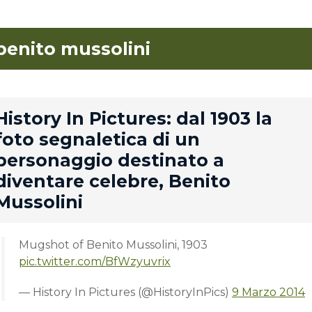
benito mussolini
rd
History In Pictures: dal 1903 la
foto segnaletica di un
personaggio destinato a
diventare celebre, Benito
Mussolini
Mugshot of Benito Mussolini, 1903
pic.twitter.com/BfWzyuvrix
— History In Pictures (@HistoryInPics)
9 Marzo 2014