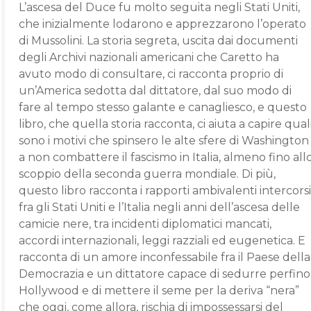
L’ascesa del Duce fu molto seguita negli Stati Uniti,
che inizialmente lodarono e apprezzarono l’operato
di Mussolini. La storia segreta, uscita dai documenti
degli Archivi nazionali americani che Caretto ha
avuto modo di consultare, ci racconta proprio di
un’America sedotta dal dittatore, dal suo modo di
fare al tempo stesso galante e canagliesco, e questo
libro, che quella storia racconta, ci aiuta a capire qual
sono i motivi che spinsero le alte sfere di Washington
a non combattere il fascismo in Italia, almeno fino all
scoppio della seconda guerra mondiale. Di più,
questo libro racconta i rapporti ambivalenti intercorsi
fra gli Stati Uniti e l’Italia negli anni dell’ascesa delle
camicie nere, tra incidenti diplomatici mancati,
accordi internazionali, leggi razziali ed eugenetica. E
racconta di un amore inconfessabile fra il Paese della
Democrazia e un dittatore capace di sedurre perfino
Hollywood e di mettere il seme per la deriva “nera”
che oggi, come allora, rischia di impossessarsi del