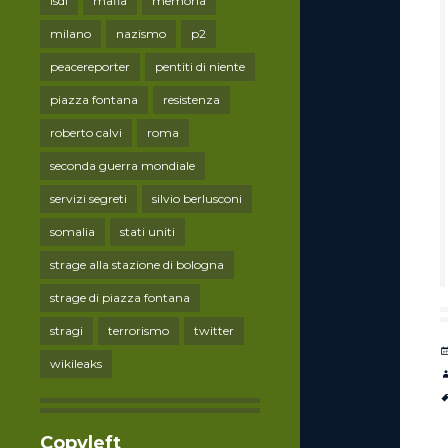
lsdi
mafia
memoria
milano
nazismo
p2
peacereporter
pentiti di niente
piazza fontana
resistenza
roberto calvi
roma
seconda guerra mondiale
servizi segreti
silvio berlusconi
somalia
stati uniti
strage alla stazione di bologna
strage di piazza fontana
stragi
terrorismo
twitter
wikileaks
Copyleft