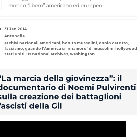
mondo “libero” americano ed europeo.
Date
31 Jan 2014
Author
Antonella
Tags
archivi nazionali americani
,
benito mussolini
,
ennio caretto
,
fascismo
,
guando l'America si innamoro' di mussolini
,
hollywood
stati uniti
,
us national archives
,
washington
rd
“La marcia della giovinezza”: il
documentario di Noemi Pulvirenti
sulla creazione dei battaglioni
fascisti della Gil