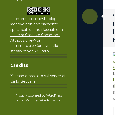
Standa
I contenuti di questo blog,
laddove non diversamente
specificato, sono rilasciati con
Licenza Creative Commons
Attribuzione-Non
commerciale-Condividi allo
stesso modo 2.5 Italia
Credits
S
f
Xaaraan è ospitato sul server di
L
Carlo Beccaria.
(
Proudly powered by WordPress
Theme: Writr by
WordPress.com
.