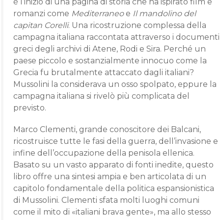
è l’inizio di una pagina di storia che ha ispirato film e
romanzi come
Mediterraneo
e
Il mandolino del
capitan Corelli
. Una ricostruzione complessa della
campagna italiana raccontata attraverso i documenti
greci degli archivi di Atene, Rodi e Sira. Perché un
paese piccolo e sostanzialmente innocuo come la
Grecia fu brutalmente attaccato dagli italiani?
Mussolini la considerava un osso spolpato, eppure la
campagna italiana si rivelò più complicata del
previsto.
Marco Clementi, grande conoscitore dei Balcani,
ricostruisce tutte le fasi della guerra, dell’invasione e
infine dell’occupazione della penisola ellenica.
Basato su un vasto apparato di fonti inedite, questo
libro offre una sintesi ampia e ben articolata di un
capitolo fondamentale della politica espansionistica
di Mussolini. Clementi sfata molti luoghi comuni
come il mito di «italiani brava gente», ma allo stesso