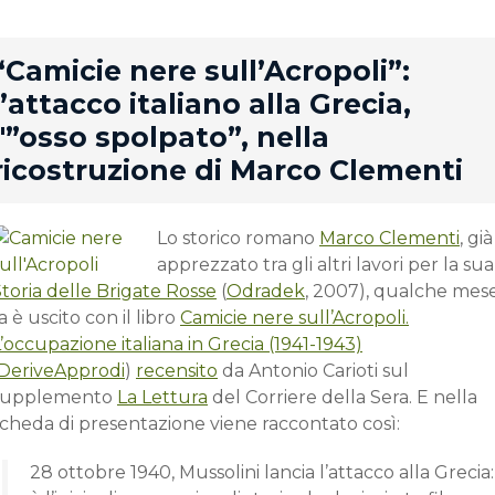
rd
“Camicie nere sull’Acropoli”:
l’attacco italiano alla Grecia,
l'”osso spolpato”, nella
ricostruzione di Marco Clementi
Lo storico romano
Marco Clementi
, già
apprezzato tra gli altri lavori per la sua
toria delle Brigate Rosse
(
Odradek
, 2007), qualche mes
a è uscito con il libro
Camicie nere sull’Acropoli.
’occupazione italiana in Grecia (1941-1943)
DeriveApprodi
)
recensito
da Antonio Carioti sul
supplemento
La Lettura
del Corriere della Sera. E nella
scheda di presentazione viene raccontato così:
28 ottobre 1940, Mussolini lancia l’attacco alla Grecia: