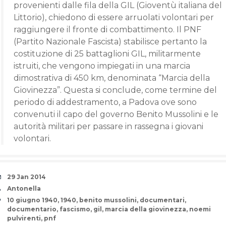
provenienti dalle fila della GIL (Gioventù italiana del
Littorio), chiedono di essere arruolati volontari per
raggiungere il fronte di combattimento. Il PNF
(Partito Nazionale Fascista) stabilisce pertanto la
costituzione di 25 battaglioni GIL, militarmente
istruiti, che vengono impiegati in una marcia
dimostrativa di 450 km, denominata “Marcia della
Giovinezza”. Questa si conclude, come termine del
periodo di addestramento, a Padova ove sono
convenuti il capo del governo Benito Mussolini e le
autorità militari per passare in rassegna i giovani
volontari.
Date
29 Jan 2014
Author
Antonella
Tags
10 giugno 1940
,
1940
,
benito mussolini
,
documentari
,
documentario
,
fascismo
,
gil
,
marcia della giovinezza
,
noemi
pulvirenti
,
pnf