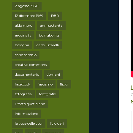
2 agosto 1980
12 dicembre 1969
1980
aldo moro
anni settanta
arcoiris tv
boingboing
bologna
carlo lucarelli
carlo saronio
creative commons
documentario
domani
facebook
fascismo
flickr
L
fotografia
fotografie
d
il fatto quotidiano
informazione
la voce delle voci
licio gelli