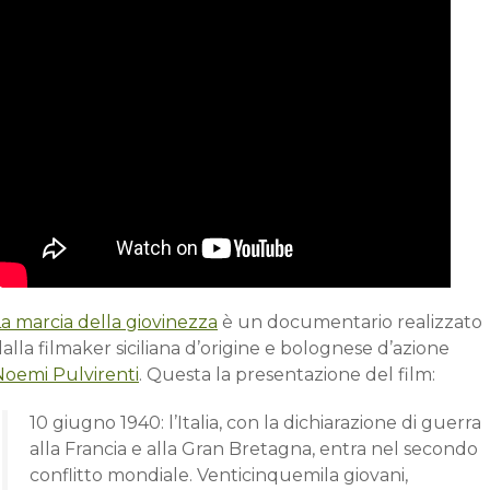
a marcia della giovinezza
è un documentario realizzato
alla filmaker siciliana d’origine e bolognese d’azione
Noemi Pulvirenti
. Questa la presentazione del film:
10 giugno 1940: l’Italia, con la dichiarazione di guerra
alla Francia e alla Gran Bretagna, entra nel secondo
conflitto mondiale. Venticinquemila giovani,