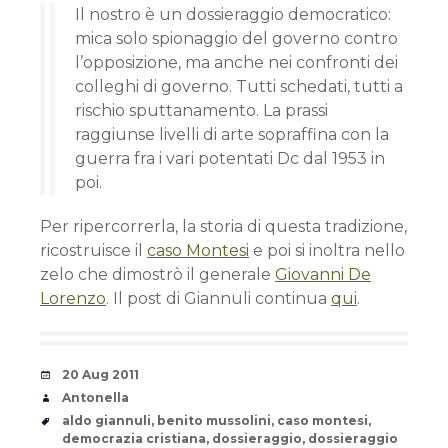
Il nostro è un dossieraggio democratico:
mica solo spionaggio del governo contro
l’opposizione, ma anche nei confronti dei
colleghi di governo. Tutti schedati, tutti a
rischio sputtanamento. La prassi
raggiunse livelli di arte sopraffina con la
guerra fra i vari potentati Dc dal 1953 in
poi.
Per ripercorrerla, la storia di questa tradizione,
ricostruisce il
caso Montesi
e poi si inoltra nello
zelo che dimostrò il generale
Giovanni De
Lorenzo
. Il post di Giannuli continua
qui
.
Date
20 Aug 2011
Author
Antonella
Tags
aldo giannuli
,
benito mussolini
,
caso montesi
,
democrazia cristiana
,
dossieraggio
,
dossieraggio