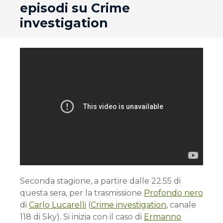
episodi su Crime
investigation
Seconda stagione, a partire dalle 22.55 di
questa sera, per la trasmissione
Profondo nero
di
Carlo Lucarelli
(
Crime investigation
, canale
118 di Sky). Si inizia con il caso di
Ermanno