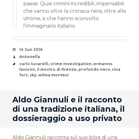
paese. Quei crimini incredibili, impensabili
che vanno oltre la cronaca nera, oltre alle
vittime, e che hanno sconvolto
l’immaginario italiano.
Date
14 Jun 2016
Author
Antonella
Tags
carlo lucarelli
,
crime investigation
,
ermanno
lavorini
,
il mostro di firenze
,
profondo nero
,
rina
fort
,
sky
,
wilma montesi
andard
Aldo Giannuli e il racconto
di una tradizione italiana, il
dossieraggio a uso privato
Aldo Giannuli
racconta sul suo blog di una