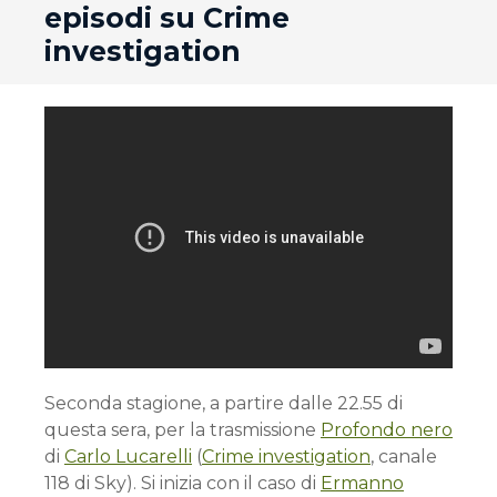
episodi su Crime
investigation
Seconda stagione, a partire dalle 22.55 di
questa sera, per la trasmissione
Profondo nero
di
Carlo Lucarelli
(
Crime investigation
, canale
118 di Sky). Si inizia con il caso di
Ermanno