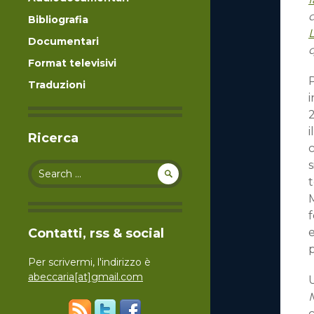
Bibliografia
L
Documentari
q
Format televisivi
P
Traduzioni
i
2
i
Ricerca
Search for:
t
M
Contatti, rss & social
e
p
Per scrivermi, l'indirizzo è
abeccaria[at]gmail.com
U