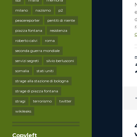
lsdi
mafia
memoria
N
milano
nazismo
p2
e
d
peacereporter
pentiti di niente
piazza fontana
resistenza
c
roberto calvi
roma
seconda guerra mondiale
servizi segreti
silvio berlusconi
somalia
stati uniti
strage alla stazione di bologna
strage di piazza fontana
stragi
terrorismo
twitter
wikileaks
Copyleft