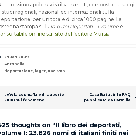
el prossimo aprile uscirà il volume II, composto da saggi
 studi regionali, nazionali ed internazionali sulla
eportazione, per un totale di circa 1000 pagine. La
rassegna stampa sul
Libro dei Deportati – I volume
è
onsultabile on line sul sito dell’editore Mursia
.
Date
29 Jan 2009
Author
Antonella
Tags
deportazione
,
lager
,
nazismo
Post navigation
LAV: la zoomafia e il rapporto
Caso Battisti: le FAQ
2008 sul fenomeno
pubblicate da Carmilla
425 thoughts on “
Il libro dei deportati,
volume I: 23.826 nomi di italiani finiti nei