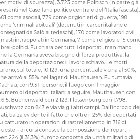
er motivi di sicurezza), 3.723 come Politisch (in parte già
resenti nel Casellario politico centrale dell’Italia fascista),
01 come asociali, 779 come prigionieri di guerra, 198
ome ‘criminali abituali’ (detenuti in carceri italiane e
onsegnati da Salò ai tedeschi), 170 come lavoratori civili
imasti intrappolati in Germania, 7 come religiosi e 15 com
brei-politici. Fu chiara per tutti i deportati, man mano
he la Germania aveva bisogno di forza produttiva, la
atura della deportazione: il lavoro schiavo. Le morti
urono, sul totale, 10.129, una percentuale vicina al 50%,
he arrivò al 55% nel lager di Mauthausen. Fu tuttavia
achau, con 9.311 persone, il luogo con il maggior
numero di deportati italiani; a seguire, Mauthausen con
6.615, Buchenwald con 2,123, Flossenburg con 1.798,
uschwitz con 847 e via via gli altri campi. Dall’incrocio de
ati, balza evidente il fatto che oltre il 25% dei deportati
u catturato in operazioni di rastrellamento: in 716 di
ueste – di cui si conosce la composizione dei reparti –
en 224 (il 31,3%) furono condotte da unità militari o di