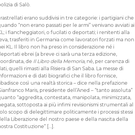
olizia di Salò.
 rastrellati erano suddivisi in tre categorie: i partigiani che
uando “non erano passati per le armi” venivano avviati ai
L; i fiancheggiatori, o fucilati o deportati; i renitenti alla
eva, trasferiti in Germania come lavoratori forzati ma non
ei KL. Il libro non ha preso in considerazione né i
eportati ebrei (a breve ci sarà una terza edizione,
coordinata, de
Il Libro della Memoria
, né, per carenza di
ati, quelli rimasti alla Risiera di San Saba. La messe di
nformazioni e di dati biografici che il libro fornisce,
ibadisce così una realtà storica – dice nella prefazione
ianfranco Maris, presidente dell’Aned – “tanto assoluta”
quanto “aggredita, contestata, manipolata, minimizzata,
egata, sottoposta ai più infimi revisionismi strumentali al
olo scopo di delegittimare politicamente i processi stessi
ella Liberazione del nostro paese e della nascita della
ostra Costituzione” […].