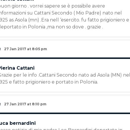
uon giorno . vorrei sapere se è possibile avere
informazioni su Cattani Secondo ( Mio Padre) nato nel
925 as Asola (mn) .Era nell ‘esercito. fu fatto prigioniero e
eportato in Polonia ,ma non so dove . grazie .
27 Jan 2017 at 8:05 pm
Pierina Cattani
razie per le info .Cattani Secondo nato ad Asola (MN) ne
925 e fatto prigioniero e portato in Polonia.
27 Jan 2017 at 8:10 pm
luca bernardini