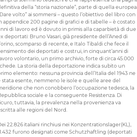
efinitiva della “storia nazionale”, parte di quella europea
Dare volto” ai sommersi – questo l’obiettivo del libro con
n appendice 200 pagine di grafici e di tabelle – è costato
nni di lavoro ed è dovuto in primis alla caparbietà di due
x deportati: Bruno Vasari, già presidente dell’Aned di
orino, scomparso di recente, e Italo Tibaldi che fece il
ensimento dei deportati e costrui, in cinquant’anni di
avoro volontario, un primo archivio, forte di circa 45.000
chede. La storia della deportazione indica subito un
rimo elemento: nessuna provincia dell’Italia del 1943 ne
è stata esente, nemmeno le isole e quelle aree del
meridione che non conobbero l’occupazione tedesca, la
Repubblica sociale e la conseguente Resistenza. Di
icuro, tuttavia, la prevalenza nella provenienza va
scritta alle regioni del Nord.
ei 22.826 italiani rinchiusi nei Konzentrationslager(KL),
11.432 furono designati come Schutzhaftling (deportati