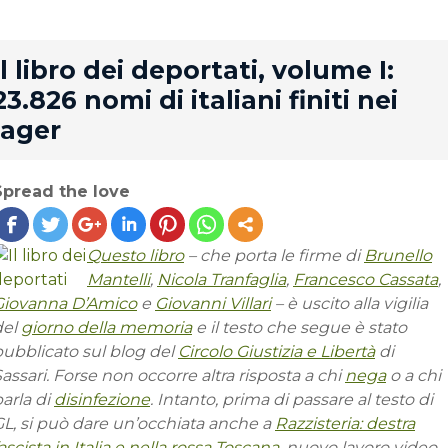
rd
Il libro dei deportati, volume I:
23.826 nomi di italiani finiti nei
lager
Spread the love
Questo libro
– che porta le firme di
Brunello
Mantelli
,
Nicola Tranfaglia
,
Francesco Cassata
,
Giovanna D’Amico
e
Giovanni Villari
– è uscito alla vigilia
del
giorno della memoria
e il testo che segue è stato
pubblicato sul blog del
Circolo Giustizia e Libertà
di
assari. Forse non occorre altra risposta a chi
nega
o a chi
arla di
disinfezione
. Intanto, prima di passare al testo di
GL, si può dare un’occhiata anche a
Razzisteria: destra
ascista in Italia e nella rossa Toscana
, nuovo lavoro video