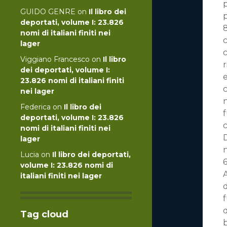
p
GUIDO GENRE
on
Il libro dei
p
deportati, volume I: 23.826
8
nomi di italiani finiti nei
c
lager
c
Viggiano Francesco
on
Il libro
r
dei deportati, volume I:
e
23.826 nomi di italiani finiti
c
nei lager
n
Federica
on
Il libro dei
f
deportati, volume I: 23.826
c
nomi di italiani finiti nei
D
lager
Lucia
on
Il libro dei deportati,
volume I: 23.826 nomi di
A
italiani finiti nei lager
d
f
q
Tag cloud
b