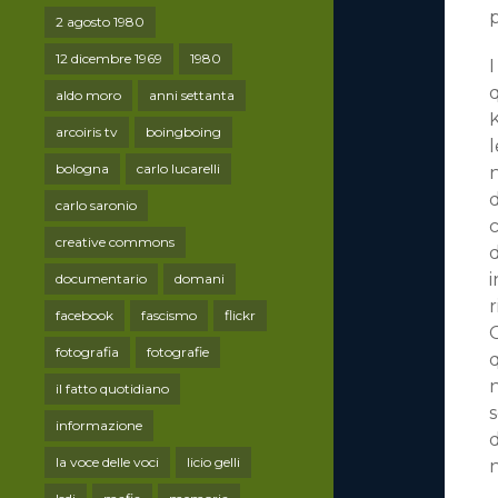
p
2 agosto 1980
12 dicembre 1969
1980
I
q
aldo moro
anni settanta
K
arcoiris tv
boingboing
l
bologna
carlo lucarelli
n
d
carlo saronio
creative commons
d
i
documentario
domani
r
facebook
fascismo
flickr
G
fotografia
fotografie
n
il fatto quotidiano
s
informazione
d
la voce delle voci
licio gelli
n