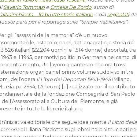
di
Saverio Tommasi
e
Ornella De Zordo
, autori di
’altrainchiesta – 10 brutte storie italiane
e già
segnalati
da
ueste parti per il reportage sulle “terapie riabilitative”.
er gli “assassini della memoria” c’è un nuovo,
nsormontabile, ostacolo: nomi, dati anagrafici e storia dei
3.826 italiani (22.204 uomini e 1.514 donne) deportati, tra
l 1943 e il 1945, per motivi politici in Germania nei campi di
concentramento. Un lavoro gigantesco che ora trova
sistemazione organica nel primo volume suddiviso in tre
omi, dell’opera
Il Libro dei Deportati 1943-1945
(Milano,
ursia; pp.2554, 120 euro) […] realizzato con il contributo
fondamentale della fondazione Compagnia di San Paolo
 dell’Assessorato alla Cultura del Piemonte, e già
resente in tutte le librerie italiane.
n’iniziativa editoriale che segue idealmente
Il Libro della
Memoria
di Liliana Picciotto sugli ebrei italiani trucidati ne
campi di sterminio tedeschi e che rappresenta una pagin