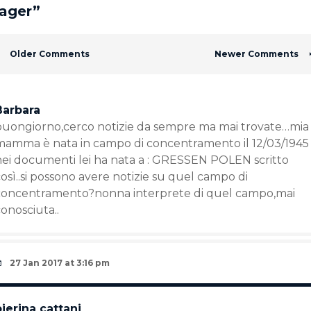
lager
”
Comment navigation
Older Comments
Newer Comments
Barbara
buongiorno,cerco notizie da sempre ma mai trovate…mia
mamma è nata in campo di concentramento il 12/03/1945
nei documenti lei ha nata a : GRESSEN POLEN scritto
osì..si possono avere notizie su quel campo di
concentramento?nonna interprete di quel campo,mai
onosciuta..
27 Jan 2017 at 3:16 pm
pierina cattani