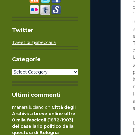
d
“
i
a
Twitter
e
Tweet di @abeccaria
T
c
l
Categorie
s
Categorie
p
Ultimi commenti
s
manara luciano
on
Città degli
a
Archivi: a breve online oltre
8 mila fascicoli (1872-1983)
D
del casellario politico della
questura di Bologna