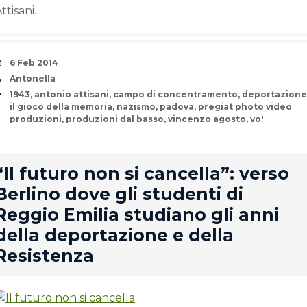
ttisani.
Date
6 Feb 2014
Author
Antonella
Tags
1943
,
antonio attisani
,
campo di concentramento
,
deportazione
il gioco della memoria
,
nazismo
,
padova
,
pregiat photo video
produzioni
,
produzioni dal basso
,
vincenzo agosto
,
vo'
rd
“Il futuro non si cancella”: verso
Berlino dove gli studenti di
Reggio Emilia studiano gli anni
della deportazione e della
Resistenza