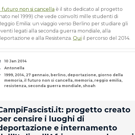
l futuro non si cancella
è il sito dedicato al progetto
nato nel 1999) che vede coinvolti mille studenti di
eggio Emilia: un viaggio verso Berlino per studiare gli
venti legati alla seconda guerra mondiale, alla
deportazione e alla Resistenza.
Qui
il percorso del 2014.
Date
10 Jan 2014
Author
Antonella
Tags
1999
,
2014
,
27 gennaio
,
berlino
,
deportazione
,
giorno della
memoria
,
il futuro non si cancella
,
memoria
,
reggio emilia
,
resistenza
,
seconda guerra mondiale
,
shoah
rd
CampiFascisti.it: progetto creato
per censire i luoghi di
deportazione e internamento