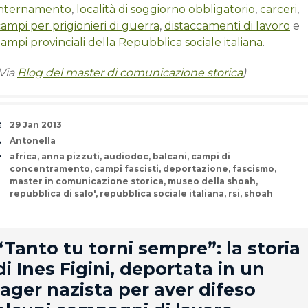
internamento
,
località di soggiorno obbligatorio
,
carceri
,
ampi per prigionieri di guerra
,
distaccamenti di lavoro
e
ampi provinciali della Repubblica sociale italiana
.
(Via
Blog del master di comunicazione storica
)
Date
29 Jan 2013
Author
Antonella
Tags
africa
,
anna pizzuti
,
audiodoc
,
balcani
,
campi di
concentramento
,
campi fascisti
,
deportazione
,
fascismo
,
master in comunicazione storica
,
museo della shoah
,
repubblica di salo'
,
repubblica sociale italiana
,
rsi
,
shoah
rd
“Tanto tu torni sempre”: la storia
di Ines Figini, deportata in un
lager nazista per aver difeso