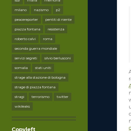
lsdi
mafia
memoria
milano
nazismo
p2
peacereporter
pentiti di niente
piazza fontana
resistenza
roberto calvi
roma
seconda guerra mondiale
servizi segreti
silvio berlusconi
somalia
stati uniti
strage alla stazione di bologna
r
A
strage di piazza fontana
stragi
terrorismo
twitter
w
wikileaks
n
Copyleft