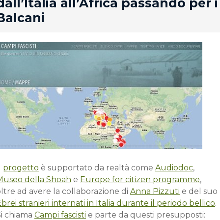
dall’Italia all’Africa passando per i
Balcani
l
progetto
è supportato da realtà come
Audiodoc
,
Museo della Shoah
e
Europe for citizen programme
,
ltre ad avere la collaborazione di
Anna Pizzuti
e del suo
brei stranieri internati in Italia durante il periodo bellico
.
Si chiama
Campi fascisti
e parte da questi presupposti: