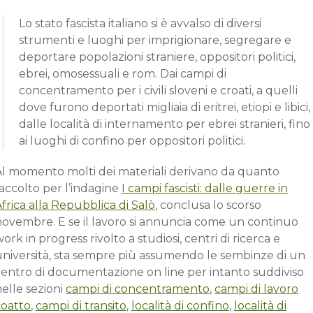
Lo stato fascista italiano si è avvalso di diversi
strumenti e luoghi per imprigionare, segregare e
deportare popolazioni straniere, oppositori politici,
ebrei, omosessuali e rom. Dai campi di
concentramento per i civili sloveni e croati, a quelli
dove furono deportati migliaia di eritrei, etiopi e libici,
dalle località di internamento per ebrei stranieri, fino
ai luoghi di confino per oppositori politici.
Al momento molti dei materiali derivano da quanto
accolto per l’indagine
I campi fascisti: dalle guerre in
frica alla Repubblica di Salò
, conclusa lo scorso
novembre. E se il lavoro si annuncia come un continuo
ork in progress rivolto a studiosi, centri di ricerca e
università, sta sempre più assumendo le sembinze di un
centro di documentazione on line per intanto suddiviso
elle sezioni
campi di concentramento
,
campi di lavoro
coatto
,
campi di transito
,
località di confino
,
località di