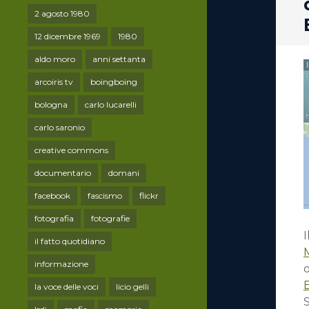
2 agosto 1980
12 dicembre 1969
1980
aldo moro
anni settanta
arcoiris tv
boingboing
bologna
carlo lucarelli
carlo saronio
creative commons
documentario
domani
facebook
fascismo
flickr
fotografia
fotografie
I
il fatto quotidiano
informazione
o
E
la voce delle voci
licio gelli