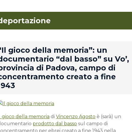
deportazione
rd
“Il gioco della memoria”: un
documentario “dal basso” su Vo’,
provincia di Padova, campo di
concentramento creato a fine
1943
l gioco della memoria
di
Vincenzo Agosto
è (sarà) un
documentario
prodotto dal basso
sul campo di
concentramento per ebrei creato a fine 1943 nella