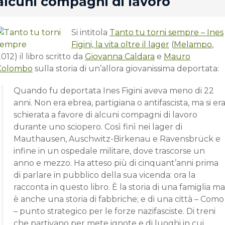
alcuni compagni di lavoro
Si intitola
Tanto tu torni sempre – Ines
Figini, la vita oltre il lager
(
Melampo
,
012) il libro scritto da
Giovanna Caldara
e
Mauro
Colombo
sulla storia di un’allora giovanissima deportata:
Quando fu deportata Ines Figini aveva meno di 22
anni. Non era ebrea, partigiana o antifascista, ma si er
schierata a favore di alcuni compagni di lavoro
durante uno sciopero. Così finì nei lager di
Mauthausen, Auschwitz-Birkenau e Ravensbrück e
infine in un ospedale militare, dove trascorse un
anno e mezzo. Ha atteso più di cinquant’anni prima
di parlare in pubblico della sua vicenda: ora la
racconta in questo libro. È la storia di una famiglia ma
è anche una storia di fabbriche; e di una città – Como
– punto strategico per le forze nazifasciste. Di treni
che partivano per mete ignote e di luoghi in cui