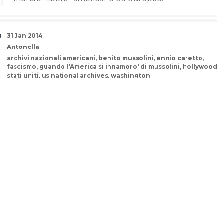
Date
31 Jan 2014
Author
Antonella
Tags
archivi nazionali americani
,
benito mussolini
,
ennio caretto
,
fascismo
,
guando l'America si innamoro' di mussolini
,
hollywood
stati uniti
,
us national archives
,
washington