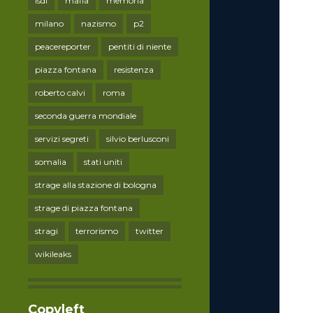
lsdi
mafia
memoria
milano
nazismo
p2
peacereporter
pentiti di niente
piazza fontana
resistenza
roberto calvi
roma
seconda guerra mondiale
servizi segreti
silvio berlusconi
somalia
stati uniti
strage alla stazione di bologna
strage di piazza fontana
stragi
terrorismo
twitter
wikileaks
Copyleft