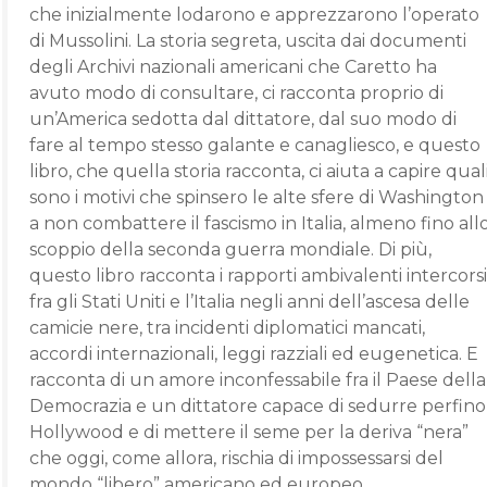
che inizialmente lodarono e apprezzarono l’operato
di Mussolini. La storia segreta, uscita dai documenti
degli Archivi nazionali americani che Caretto ha
avuto modo di consultare, ci racconta proprio di
un’America sedotta dal dittatore, dal suo modo di
fare al tempo stesso galante e canagliesco, e questo
libro, che quella storia racconta, ci aiuta a capire qual
sono i motivi che spinsero le alte sfere di Washington
a non combattere il fascismo in Italia, almeno fino all
scoppio della seconda guerra mondiale. Di più,
questo libro racconta i rapporti ambivalenti intercorsi
fra gli Stati Uniti e l’Italia negli anni dell’ascesa delle
camicie nere, tra incidenti diplomatici mancati,
accordi internazionali, leggi razziali ed eugenetica. E
racconta di un amore inconfessabile fra il Paese della
Democrazia e un dittatore capace di sedurre perfino
Hollywood e di mettere il seme per la deriva “nera”
che oggi, come allora, rischia di impossessarsi del
mondo “libero” americano ed europeo.