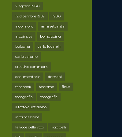
2 agosto 1980
12 dicembre 1969
1980
aldo moro
anni settanta
arcoiris tv
boingboing
bologna
carlo lucarelli
carlo saronio
creative commons
documentario
domani
facebook
fascismo
flickr
fotografia
fotografie
il fatto quotidiano
informazione
la voce delle voci
licio gelli