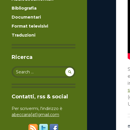
Bibliografia
Documentari
Format televisivi
Traduzioni
Ricerca
Search for:
e
i
Contatti, rss & social
U
Per scrivermi, l'indirizzo è
abeccaria[at]gmail.com