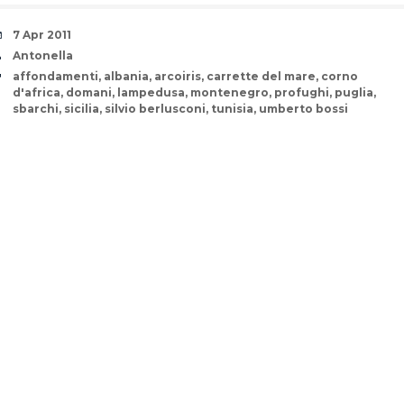
Date
7 Apr 2011
Author
Antonella
Tags
affondamenti
,
albania
,
arcoiris
,
carrette del mare
,
corno
d'africa
,
domani
,
lampedusa
,
montenegro
,
profughi
,
puglia
,
sbarchi
,
sicilia
,
silvio berlusconi
,
tunisia
,
umberto bossi