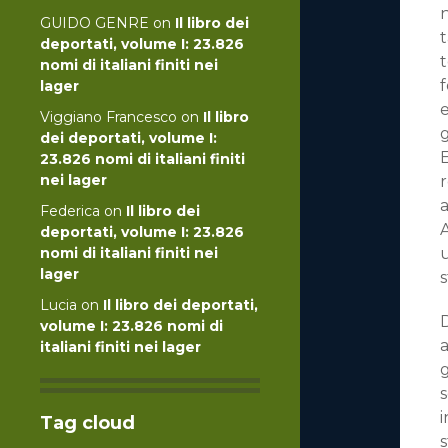
n
GUIDO GENRE
on
Il libro dei
t
deportati, volume I: 23.826
t
nomi di italiani finiti nei
f
lager
Viggiano Francesco
on
Il libro
g
dei deportati, volume I:
E
23.826 nomi di italiani finiti
nei lager
a
Federica
on
Il libro dei
A
deportati, volume I: 23.826
nomi di italiani finiti nei
u
lager
s
Lucia
on
Il libro dei deportati,
D
volume I: 23.826 nomi di
a
italiani finiti nei lager
s
i
Tag cloud
s