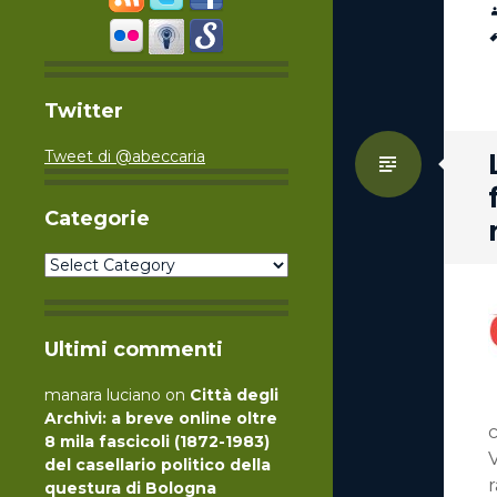
Twitter
Tweet di @abeccaria
Standa
Categorie
Categorie
Ultimi commenti
manara luciano
on
Città degli
Archivi: a breve online oltre
c
8 mila fascicoli (1872-1983)
V
del casellario politico della
r
questura di Bologna