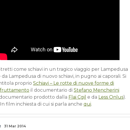
Stretti come schiavi in un tragico viaggio per Lampedusa
 da Lampedusa di nuovo schiavi, in pugno ai caporali. Si
ntitola proprio
Schiavi – Le rotte di nuove forme di
sfruttamento
il documentario di
Stefano Mencherini
(documentario prodotto dalla
Flai Cgil
e da
Less Onlus
).
n film inchiesta di cui si parla anche
qui
.
Date
31 Mar 2014