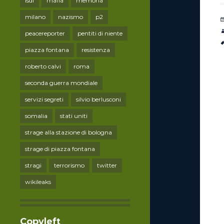
lsdi
mafia
memoria
milano
nazismo
p2
peacereporter
pentiti di niente
piazza fontana
resistenza
roberto calvi
roma
seconda guerra mondiale
servizi segreti
silvio berlusconi
somalia
stati uniti
strage alla stazione di bologna
strage di piazza fontana
stragi
terrorismo
twitter
wikileaks
Copyleft