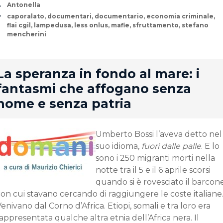
Author
Antonella
Tags
caporalato
,
documentari
,
documentario
,
economia criminale
,
flai cgil
,
lampedusa
,
less onlus
,
mafie
,
sfruttamento
,
stefano
mencherini
rd
La speranza in fondo al mare: i
fantasmi che affogano senza
nome e senza patria
Umberto Bossi l’aveva detto nel
suo idioma,
fuori dalle palle
. E lo
sono i 250 migranti morti nella
notte tra il 5 e il 6 aprile scorsi
quando si è rovesciato il barcon
on cui stavano cercando di raggiungere le coste italiane
enivano dal Corno d’Africa. Etiopi, somali e tra loro era
appresentata qualche altra etnia dell’Africa nera. Il