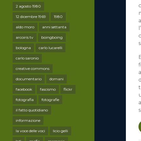
c
2 agosto 1980
m
12 dicembre 1969
1980
a
aldo moro
anni settanta
l
c
arcoiris tv
boingboing
s
bologna
carlo lucarelli
carlo saronio
f
creative commons
a
documentario
domani
d
t
facebook
fascismo
flickr
u
fotografia
fotografie
a
il fatto quotidiano
informazione
la voce delle voci
licio gelli