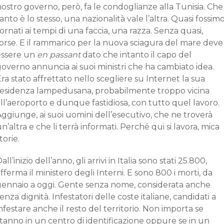
ostro governo, però, fa le condoglianze alla Tunisia. Che
anto è lo stesso, una nazionalità vale l’altra. Quasi fossim
ornati ai tempi di una faccia, una razza. Senza quasi,
orse. E il rammarico per la nuova sciagura del mare deve
essere un
en passant
dato che intanto il capo del
overno annuncia ai suoi ministri che ha cambiato idea.
ra stato affrettato nello scegliere su Internet la sua
residenza lampedusana, probabilmente troppo vicina
ll’aeroporto e dunque fastidiosa, con tutto quel lavoro.
ggiunge, ai suoi uomini dell’esecutivo, che ne troverà
n’altra e che li terrà informati. Perché qui si lavora, mica
torie.
all’inizio dell’anno, gli arrivi in Italia sono stati 25.800,
fferma il ministero degli Interni. E sono 800 i morti, da
gennaio a oggi. Gente senza nome, considerata anche
enza dignità. Infestatori delle coste italiane, candidati a
nfestare anche il resto del territorio. Non importa se
tanno in un centro di identificazione oppure se in un