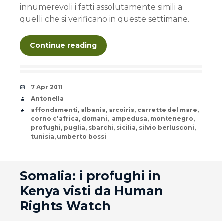
innumerevoli i fatti assolutamente simili a
quelli che si verificano in queste settimane.
Continue reading
Date
7 Apr 2011
Author
Antonella
Tags
affondamenti
,
albania
,
arcoiris
,
carrette del mare
,
corno d'africa
,
domani
,
lampedusa
,
montenegro
,
profughi
,
puglia
,
sbarchi
,
sicilia
,
silvio berlusconi
,
tunisia
,
umberto bossi
andard
Somalia: i profughi in
Kenya visti da Human
Rights Watch