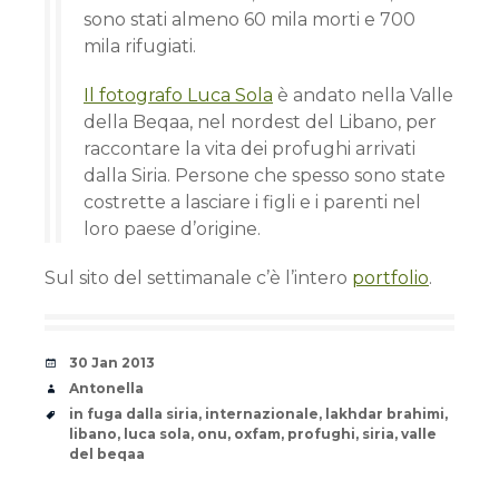
sono stati almeno 60 mila morti e 700
mila rifugiati.
Il fotografo Luca Sola
è andato nella Valle
della Beqaa, nel nordest del Libano, per
raccontare la vita dei profughi arrivati
dalla Siria. Persone che spesso sono state
costrette a lasciare i figli e i parenti nel
loro paese d’origine.
Sul sito del settimanale c’è l’intero
portfolio
.
Date
30 Jan 2013
Author
Antonella
Tags
in fuga dalla siria
,
internazionale
,
lakhdar brahimi
,
libano
,
luca sola
,
onu
,
oxfam
,
profughi
,
siria
,
valle
del beqaa