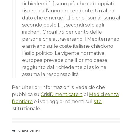
richiedenti […] sono più che raddoppiati
rispetto all’anno precendente. Un altro
dato che emerge […] è che i somali sono al
secondo posto […], secondi solo agli
iracheni. Circa il 75 per cento delle
persone che attraversano il Mediterraneo
e arrivano sulle coste italiane chiedono
l’asilo politico. La vigente normativa
europea prevede che il primo paese
raggiunto dal richiedente di asilo ne
assuma la responsabilità.
Per ulteriori informazioni si veda ciò che
pubblica su
CrisiDimenticate.it
di
Medici senza
frontiere
e i vari aggiornamenti sul
sito
istituzionale.
Date
7 Apr 2009