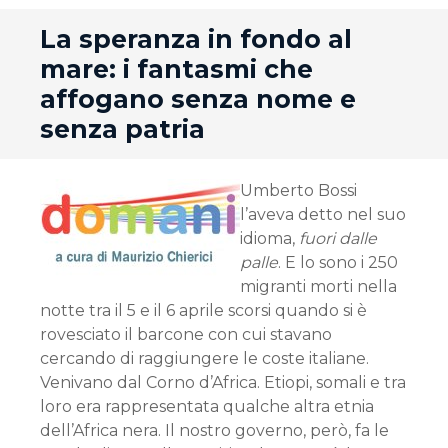
andard
La speranza in fondo al
mare: i fantasmi che
affogano senza nome e
senza patria
Umberto Bossi
l’aveva detto nel suo
idioma,
fuori dalle
palle
. E lo sono i 250
migranti morti nella
notte tra il 5 e il 6 aprile scorsi quando si è
rovesciato il barcone con cui stavano
cercando di raggiungere le coste italiane.
Venivano dal Corno d’Africa. Etiopi, somali e tra
loro era rappresentata qualche altra etnia
dell’Africa nera. Il nostro governo, però, fa le