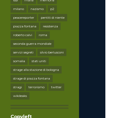
lsdi
mafia
memoria
milano
nazismo
p2
peacereporter
pentiti di niente
piazza fontana
resistenza
roberto calvi
roma
seconda guerra mondiale
servizi segreti
silvio berlusconi
somalia
stati uniti
strage alla stazione di bologna
strage di piazza fontana
stragi
terrorismo
twitter
wikileaks
Copyleft