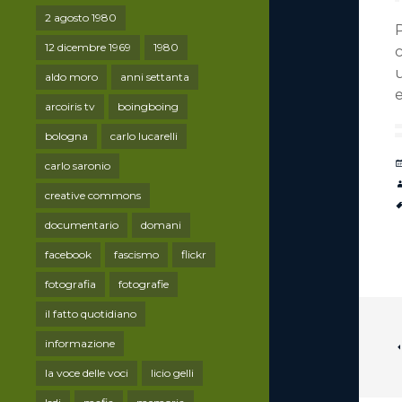
2 agosto 1980
P
12 dicembre 1969
1980
c
aldo moro
anni settanta
e
arcoiris tv
boingboing
bologna
carlo lucarelli
carlo saronio
creative commons
documentario
domani
facebook
fascismo
flickr
fotografia
fotografie
il fatto quotidiano
informazione
la voce delle voci
licio gelli