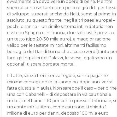
ovviamente da devolvere in opere di bene. Mentre
siamo al centosettantesimo posto o giù di lì per tasso
di sviluppo, superati anche da Haiti, siamo al primo, in
assoluto, su questo fronte: negli altri paesi europei –
pochi lo sanno – un simile sistema intimidatorio non
esiste, in Spagna e in Francia, due soli casi, è previsto
un tetto (tipo 20-30 mila euro), a maggior ragione
valido per le testate minori, altrimenti facilissimo
bersaglio del Ras di turno che a costo zero (tanto pe
loro, gli Inquilini dei Palazzi, le spese legali sono un
optional) ti spara bordate mortali.
Il tutto, senza freni, senza regole, senza pagarne
minime conseguenze (quando poi dopo anni verrà
fatta giustizia in aula). Non sarebbe il caso – per dirne
una con Gabanelli – di depositare in via cauzionale
un tot, mettiamo il 10 per cento presso il tribunale, s
un conto infruttifero, come cauzione: ti chiedo 1
milione di euro per danni, deposito 100 mila euro