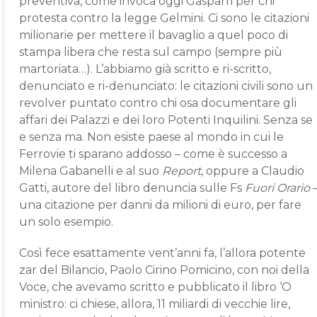
preventiva, come invoca oggi Gasparri per chi
protesta contro la legge Gelmini. Ci sono le citazioni
milionarie per mettere il bavaglio a quel poco di
stampa libera che resta sul campo (sempre più
martoriata…). L’abbiamo già scritto e ri-scritto,
denunciato e ri-denunciato: le citazioni civili sono un
revolver puntato contro chi osa documentare gli
affari dei Palazzi e dei loro Potenti Inquilini. Senza se
e senza ma. Non esiste paese al mondo in cui le
Ferrovie ti sparano addosso – come è successo a
Milena Gabanelli e al suo
Report
, oppure a Claudio
Gatti, autore del libro denuncia sulle Fs
Fuori Orario
una citazione per danni da milioni di euro, per fare
un solo esempio.
Così fece esattamente vent’anni fa, l’allora potente
zar del Bilancio, Paolo Cirino Pomicino, con noi della
Voce, che avevamo scritto e pubblicato il libro ‘O
ministro: ci chiese, allora, 11 miliardi di vecchie lire,