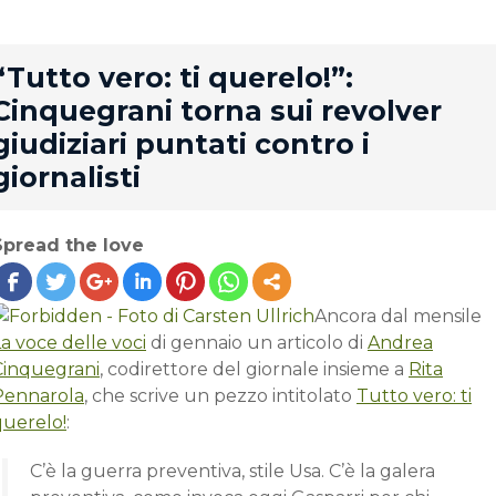
rd
“Tutto vero: ti querelo!”:
Cinquegrani torna sui revolver
giudiziari puntati contro i
giornalisti
Spread the love
Ancora dal mensile
a voce delle voci
di gennaio un articolo di
Andrea
Cinquegrani
, codirettore del giornale insieme a
Rita
Pennarola
, che scrive un pezzo intitolato
Tutto vero: ti
querelo!
:
C’è la guerra preventiva, stile Usa. C’è la galera