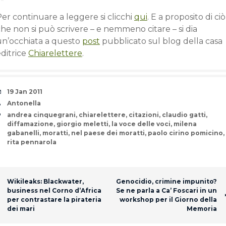
er continuare a leggere si clicchi
qui
. E a proposito di ciò
he non si può scrivere – e nemmeno citare – si dia
un’occhiata a questo
post
pubblicato sul blog della casa
ditrice
Chiarelettere
.
Date
19 Jan 2011
Author
Antonella
Tags
andrea cinquegrani
,
chiarelettere
,
citazioni
,
claudio gatti
,
diffamazione
,
giorgio meletti
,
la voce delle voci
,
milena
gabanelli
,
moratti
,
nel paese dei moratti
,
paolo cirino pomicino
,
rita pennarola
Post navigation
Wikileaks: Blackwater,
Genocidio, crimine impunito?
business nel Corno d’Africa
Se ne parla a Ca’ Foscari in un
per contrastare la pirateria
workshop per il Giorno della
dei mari
Memoria