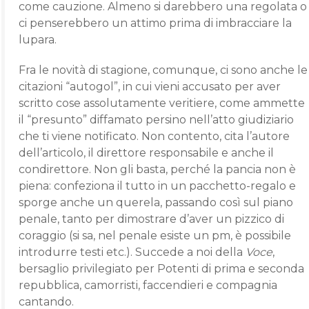
come cauzione. Almeno si darebbero una regolata o
ci penserebbero un attimo prima di imbracciare la
lupara.
Fra le novità di stagione, comunque, ci sono anche le
citazioni “autogol”, in cui vieni accusato per aver
scritto cose assolutamente veritiere, come ammette
il “presunto” diffamato persino nell’atto giudiziario
che ti viene notificato. Non contento, cita l’autore
dell’articolo, il direttore responsabile e anche il
condirettore. Non gli basta, perché la pancia non è
piena: confeziona il tutto in un pacchetto-regalo e
sporge anche un querela, passando così sul piano
penale, tanto per dimostrare d’aver un pizzico di
coraggio (si sa, nel penale esiste un pm, è possibile
introdurre testi etc.). Succede a noi della
Voce
,
bersaglio privilegiato per Potenti di prima e seconda
repubblica, camorristi, faccendieri e compagnia
cantando.