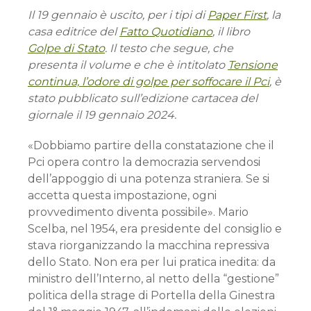
Il 19 gennaio è uscito, per i tipi di
Paper First
, la
casa editrice del
Fatto Quotidiano
, il libro
Golpe di Stato
. Il testo che segue, che
presenta il volume e che è intitolato
Tensione
continua, l’odore di golpe per soffocare il Pci
, è
stato pubblicato sull’edizione cartacea del
giornale il 19 gennaio 2024.
«Dobbiamo partire della constatazione che il
Pci opera contro la democrazia servendosi
dell’appoggio di una potenza straniera. Se si
accetta questa impostazione, ogni
provvedimento diventa possibile». Mario
Scelba, nel 1954, era presidente del consiglio e
stava riorganizzando la macchina repressiva
dello Stato. Non era per lui pratica inedita: da
ministro dell’Interno, al netto della “gestione”
politica della strage di Portella della Ginestra