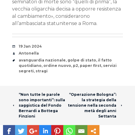
seminatori di morte sono “quelli di prima”, la
vecchia oligarchia decisa a opporre resistenza
al cambiamento», considerarono
all’ambasciata statunitense a Roma.
Date
19 Jan 2024
Author
Antonella
Tags
avanguardia nazionale
,
golpe di stato
,
il fatto
quotidiano
,
ordine nuovo
,
p2
,
paper first
,
servizi
segreti
,
stragi
Post navigation
“Non tutte le parole
“Operazione Bologna”:
sono importanti”: sulla
la strategia della
saggistica del Fondo
tensione nella seconda
Bernardi a Bottega
metà degli anni
Finzioni
Settanta