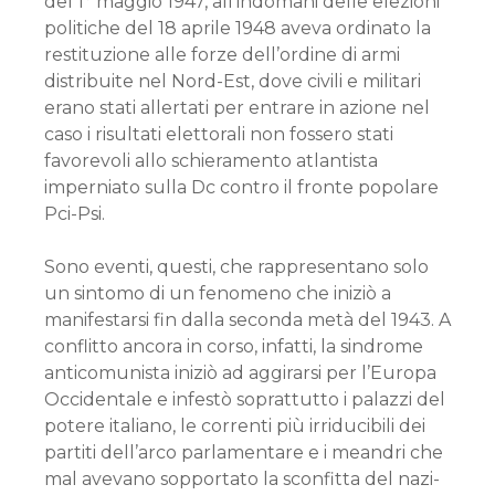
del 1° maggio 1947, all’indomani delle elezioni
politiche del 18 aprile 1948 aveva ordinato la
restituzione alle forze dell’ordine di armi
distribuite nel Nord-Est, dove civili e militari
erano stati allertati per entrare in azione nel
caso i risultati elettorali non fossero stati
favorevoli allo schieramento atlantista
imperniato sulla Dc contro il fronte popolare
Pci-Psi.
Sono eventi, questi, che rappresentano solo
un sintomo di un fenomeno che iniziò a
manifestarsi fin dalla seconda metà del 1943. A
conflitto ancora in corso, infatti, la sindrome
anticomunista iniziò ad aggirarsi per l’Europa
Occidentale e infestò soprattutto i palazzi del
potere italiano, le correnti più irriducibili dei
partiti dell’arco parlamentare e i meandri che
mal avevano sopportato la sconfitta del nazi-