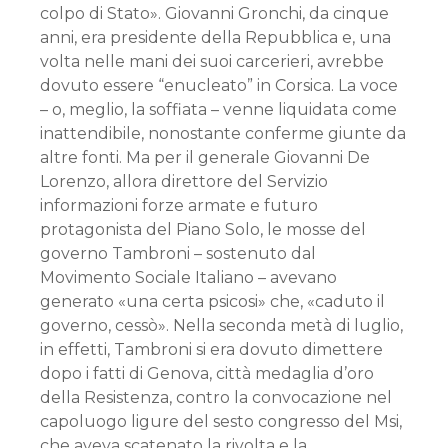
colpo di Stato». Giovanni Gronchi, da cinque
anni, era presidente della Repubblica e, una
volta nelle mani dei suoi carcerieri, avrebbe
dovuto essere “enucleato” in Corsica. La voce
– o, meglio, la soffiata – venne liquidata come
inattendibile, nonostante conferme giunte da
altre fonti. Ma per il generale Giovanni De
Lorenzo, allora direttore del Servizio
informazioni forze armate e futuro
protagonista del Piano Solo, le mosse del
governo Tambroni – sostenuto dal
Movimento Sociale Italiano – avevano
generato «una certa psicosi» che, «caduto il
governo, cessò». Nella seconda metà di luglio,
in effetti, Tambroni si era dovuto dimettere
dopo i fatti di Genova, città medaglia d’oro
della Resistenza, contro la convocazione nel
capoluogo ligure del sesto congresso del Msi,
che aveva scatenato la rivolta e la