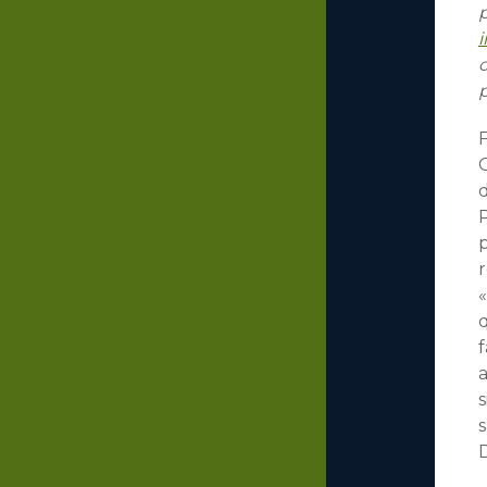
p
p
F
G
d
p
r
«
q
f
a
s
s
D