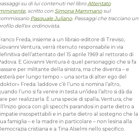
assaggi su di lui contenuti nel libro
Attentato
imminente
, scritto con
Simona Mammano
sul
commissario
Pasquale Juliano
. Passaggi che tracciano un
rofilo dell’ex ordinovista.
ranco Freda, insieme a un libraio-editore di Treviso,
iovanni Ventura, verrà ritenuto responsabile in via
efinitiva dell’attentato del 15 aprile 1969 al rettorato di
Padova. E Giovanni Ventura è quel personaggio che si fa
assare per militante della sinistra, ma che diventa – e
esterà per lungo tempo – una sorta di alter ego del
doktor» Freda: laddove c’è l’uno si nomina l’altro,
uando l’uno si fa venire in testa un’idea l’altro si dà da
are per realizzarla. È una specie di spalla, Ventura, che
ll’inizio gioca con gli specchi parandosi in parte dietro a
impatie insospettabili e in parte dietro al sostegno che la
ua famiglia – e la madre in particolare – non lesina alla
emocrazia cristiana e a Tina Alselmi nello specifico.