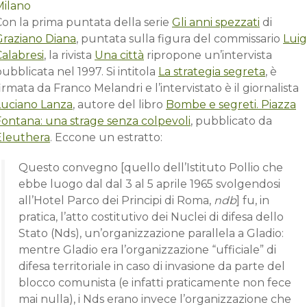
Con la prima puntata della serie
Gli anni spezzati
di
Graziano Diana
, puntata sulla figura del commissario
Luig
alabresi
, la rivista
Una città
ripropone un’intervista
ubblicata nel 1997. Si intitola
La strategia segreta
, è
irmata da Franco Melandri e l’intervistato è il giornalista
Luciano Lanza
, autore del libro
Bombe e segreti. Piazza
Fontana: una strage senza colpevoli
, pubblicato da
Eleuthera
. Eccone un estratto:
Questo convegno [quello dell’Istituto Pollio che
ebbe luogo dal dal 3 al 5 aprile 1965 svolgendosi
all’Hotel Parco dei Principi di Roma,
ndb
] fu, in
pratica, l’atto costitutivo dei Nuclei di difesa dello
Stato (Nds), un’organizzazione parallela a Gladio:
mentre Gladio era l’organizzazione “ufficiale” di
difesa territoriale in caso di invasione da parte del
blocco comunista (e infatti praticamente non fece
mai nulla), i Nds erano invece l’organizzazione che