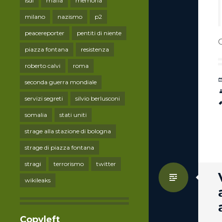
lsdi
mafia
memoria
milano
nazismo
p2
peacereporter
pentiti di niente
piazza fontana
resistenza
roberto calvi
roma
seconda guerra mondiale
servizi segreti
silvio berlusconi
somalia
stati uniti
strage alla stazione di bologna
strage di piazza fontana
stragi
terrorismo
twitter
Standa
wikileaks
Copyleft