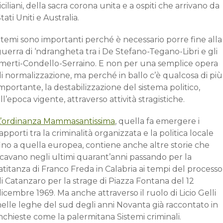
iciliani, della sacra corona unita e a ospiti che arrivano da
tati Uniti e Australia.
 temi sono importanti perché è necessario porre fine alla
uerra di ‘ndrangheta tra i De Stefano-Tegano-Libri e gli
Imerti-Condello-Serraino. E non per una semplice opera
i normalizzazione, ma perché in ballo c’è qualcosa di più
mportante, la destabilizzazione del sistema politico,
ll’epoca vigente, attraverso attività stragistiche.
L’ordinanza Mammasantissima
, quella fa emergere i
apporti tra la criminalità organizzata e la politica locale
ino a quella europea, contiene anche altre storie che
scavano negli ultimi quarant’anni passando per la
atitanza di Franco Freda in Calabria ai tempi del processo
i Catanzaro per la strage di Piazza Fontana del 12
icembre 1969. Ma anche attraverso il ruolo di Licio Gelli
elle leghe del sud degli anni Novanta già raccontato in
nchieste come la palermitana Sistemi criminali.