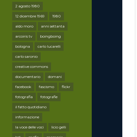
2 agosto 1980
12 dicembre 1969
1980
aldo moro
anni settanta
arcoiris tv
boingboing
bologna
carlo lucarelli
carlo saronio
creative commons
documentario
domani
facebook
fascismo
flickr
fotografia
fotografie
il fatto quotidiano
informazione
la voce delle voci
licio gelli