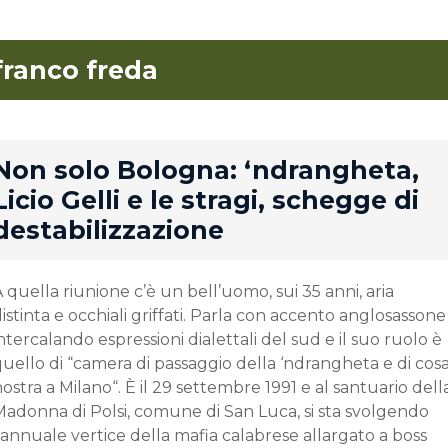
franco freda
rd
Non solo Bologna: ‘ndrangheta,
Licio Gelli e le stragi, schegge di
destabilizzazione
 quella riunione c’è un bell’uomo, sui 35 anni, aria
istinta e occhiali griffati. Parla con accento anglosassone
ntercalando espressioni dialettali del sud e il suo ruolo è
uello di “camera di passaggio della ‘ndrangheta e di cos
ostra a Milano“. È il 29 settembre 1991 e al santuario dell
Madonna di Polsi, comune di San Luca, si sta svolgendo
’annuale vertice della mafia calabrese allargato a boss