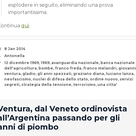
esplodere in seguito, eliminando una prova
importantissima.
Continua
qui
.
Date
8 Jan 2014
Author
Antonella
Tags
12 dicembre 1969
,
1969
,
avanguardia nazionale
,
banca nazionale
dell'agricoltura
,
bombe
,
franco freda
,
franco melandri
,
giovann
ventura
,
gladio
,
gli anni spezzati
,
graziano diana
,
luciano lanza
,
neofascismo
,
nuclei di difesa dello stato
,
ordine nuovo
,
servizi
segreti
,
strategia della tensione
,
terrorismo
,
una citta'
rd
Ventura, dal Veneto ordinovista
all’Argentina passando per gli
anni di piombo