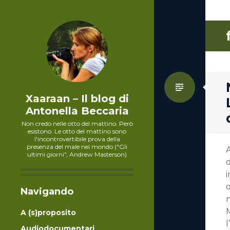
Standa
Xaaraan – Il blog di
Antonella Beccaria
Non credo nelle otto del mattino. Però
esistono. Le otto del mattino sono
l'incontrovertibile prova della
presenza del male nel mondo ("Gli
A
ultimi giorni", Andrew Masterson)
d
i
q
Navigando
n
A (s)proposito
l
Audiodocumentari