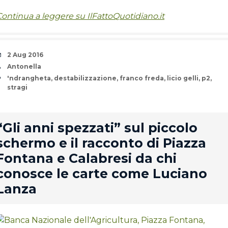
ontinua a leggere su IlFattoQuotidiano.it
Date
2 Aug 2016
Author
Antonella
Tags
'ndrangheta
,
destabilizzazione
,
franco freda
,
licio gelli
,
p2
,
stragi
rd
“Gli anni spezzati” sul piccolo
schermo e il racconto di Piazza
Fontana e Calabresi da chi
conosce le carte come Luciano
Lanza