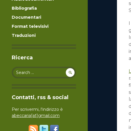
s
Bibliografia
S
Documentari
I
Format televisivi
g
Traduzioni
d
i
Ricerca
a
Search for:
r
f
Contatti, rss & social
l
d
Per scrivermi, l'indirizzo è
d
abeccaria[at]gmail.com
n
i