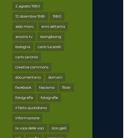
2 agosto 1980
12 dicembre 1969
1980
aldo moro
anni settanta
arcoiris tv
boingboing
bologna
carlo lucarelli
carlo saronio
creative commons
documentario
domani
facebook
fascismo
flickr
fotografia
fotografie
il fatto quotidiano
informazione
la voce delle voci
licio gelli