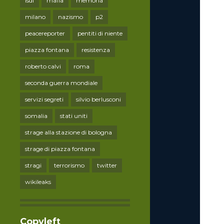
lsdi
mafia
memoria
milano
nazismo
p2
peacereporter
pentiti di niente
piazza fontana
resistenza
roberto calvi
roma
seconda guerra mondiale
servizi segreti
silvio berlusconi
somalia
stati uniti
strage alla stazione di bologna
strage di piazza fontana
stragi
terrorismo
twitter
wikileaks
Copyleft