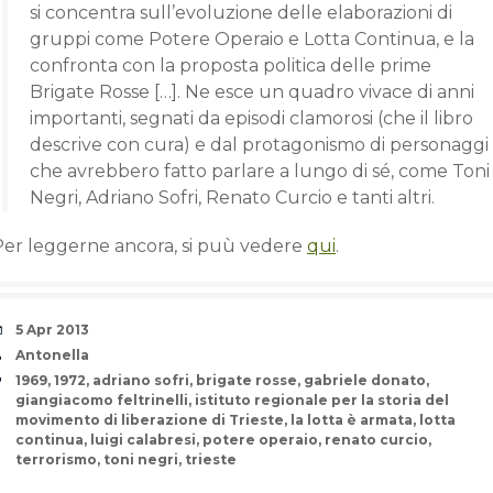
si concentra sull’evoluzione delle elaborazioni di
gruppi come Potere Operaio e Lotta Continua, e la
confronta con la proposta politica delle prime
Brigate Rosse […]. Ne esce un quadro vivace di anni
importanti, segnati da episodi clamorosi (che il libro
descrive con cura) e dal protagonismo di personaggi
che avrebbero fatto parlare a lungo di sé, come Toni
Negri, Adriano Sofri, Renato Curcio e tanti altri.
Per leggerne ancora, si puù vedere
qui
.
Date
5 Apr 2013
Author
Antonella
Tags
1969
,
1972
,
adriano sofri
,
brigate rosse
,
gabriele donato
,
giangiacomo feltrinelli
,
istituto regionale per la storia del
movimento di liberazione di Trieste
,
la lotta è armata
,
lotta
continua
,
luigi calabresi
,
potere operaio
,
renato curcio
,
terrorismo
,
toni negri
,
trieste