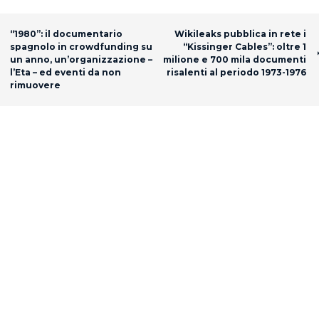
Post navigation
“1980”: il documentario
Wikileaks pubblica in rete i
spagnolo in crowdfunding su
“Kissinger Cables”: oltre 1
un anno, un’organizzazione –
milione e 700 mila documenti
l’Eta – ed eventi da non
risalenti al periodo 1973-1976
rimuovere