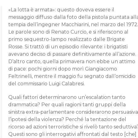
«La lotta è armata»: questo doveva essere il
messaggio diffuso dalla foto della pistola puntata all
tempia dell’ingegner Macchiarini, nel marzo del 1972
Le parole sono di Renato Curcio, e si riferiscono al
primo sequestro-lampo realizzato dalle Brigate
Rosse. Si trattò di un episodio rilevante: i brigatisti
avevano deciso di passare definitivamente all’azione.
D’altro canto, quella primavera non ebbe un attimo
di pace: pochi giorni dopo morì Giangiacomo
Feltrinelli, mentre il maggio fu segnato dall’omicidio
del commissario Luigi Calabresi.
Quali fattori determinarono un’escalation tanto
drammatica? Per quali ragioni tanti gruppi della
sinistra extra-parlamentare considerarono persuasiva
l’ipotesi della violenza? Perché la tentazione del
ricorso ad azioni terroristiche si rivelò tanto seduttiva
Questi sono gli interrogativi affrontati dal testo [che]