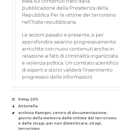
basa sui contenuti tratti dalla
pubblicazione della Presidenza della
Repubblica Per le vittime del terrorismo
nell’Italia repubblicana.
Le sezioni passato e presente, e per
approfondire saranno progressivamente
arricchite con nuovi contenuti anche in
relazione ai fatti di criminalità organizzata
e violenza politica. Un comitato scientifico
di esperti e storici validerà l’inserimento
progressivo delle informazioni.
Date
9 May 2011
Author
Antonella
Tags
archivio flamigni
,
centro di documentazione
,
giorno della memoria delle vittime del terrorismo
e delle stragi
,
per non dimenticare
,
stragi
,
terrorismo