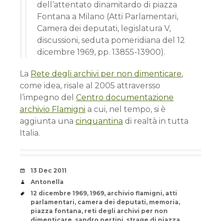
dell’attentato dinamitardo di piazza
Fontana a Milano (Atti Parlamentari,
Camera dei deputati, legislatura V,
discussioni, seduta pomeridiana del 12
dicembre 1969, pp. 13855-13900).
La
Rete degli archivi per non dimenticare
,
come idea, risale al 2005 attraversso
l’impegno del
Centro documentazione
archivio Flamigni
a cui, nel tempo, si è
aggiunta una
cinquantina
di realtà in tutta
Italia.
Date
13 Dec 2011
Author
Antonella
Tags
12 dicembre 1969
,
1969
,
archivio flamigni
,
atti
parlamentari
,
camera dei deputati
,
memoria
,
piazza fontana
,
reti degli archivi per non
dimenticare
,
sandro pertini
,
strage di piazza