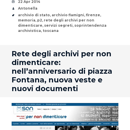
Date
22 Apr 2014
Author
Antonella
Tags
archivio di stato
,
archivio flamigni
,
firenze
,
memoria
,
p2
,
rete degli archivi per non
dimenticare
,
servizi segreti
,
soprintendenza
archivistica
,
toscana
andard
Rete degli archivi per non
dimenticare:
nell’anniversario di piazza
Fontana, nuova veste e
nuovi documenti