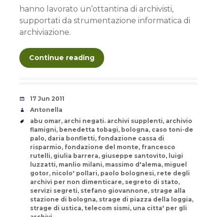
hanno lavorato un’ottantina di archivisti,
supportati da strumentazione informatica di
archiviazione.
Continue reading
Date
17 Jun 2011
Author
Antonella
Tags
abu omar
,
archi negati. archivi supplenti
,
archivio
flamigni
,
benedetta tobagi
,
bologna
,
caso toni-de
palo
,
daria bonfietti
,
fondazione cassa di
risparmio
,
fondazione del monte
,
francesco
rutelli
,
giulia barrera
,
giuseppe santovito
,
luigi
luzzatti
,
manlio milani
,
massimo d'alema
,
miguel
gotor
,
nicolo' pollari
,
paolo bolognesi
,
rete degli
archivi per non dimenticare
,
segreto di stato
,
servizi segreti
,
stefano giovannone
,
strage alla
stazione di bologna
,
strage di piazza della loggia
,
strage di ustica
,
telecom sismi
,
una citta' per gli
archivi