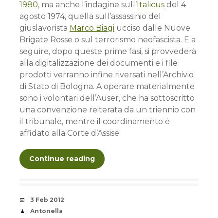
1980
, ma anche l’indagine sull’
Italicus
del 4
agosto 1974, quella sull’assassinio del
giuslavorista
Marco Biagi
ucciso dalle Nuove
Brigate Rosse o sul terrorismo neofascista. E a
seguire, dopo queste prime fasi, si provvederà
alla digitalizzazione dei documenti e i file
prodotti verranno infine riversati nell’Archivio
di Stato di Bologna. A operare materialmente
sono i volontari dell’Auser, che ha sottoscritto
una convenzione reiterata da un triennio con
il tribunale, mentre il coordinamento è
affidato alla Corte d’Assise.
Continue reading
Date
3 Feb 2012
Author
Antonella