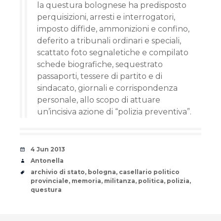
la questura bolognese ha predisposto
perquisizioni, arresti e interrogatori,
imposto diffide, ammonizioni e confino,
deferito a tribunali ordinari e speciali,
scattato foto segnaletiche e compilato
schede biografiche, sequestrato
passaporti, tessere di partito e di
sindacato, giornali e corrispondenza
personale, allo scopo di attuare
un’incisiva azione di “polizia preventiva”.
Date
4 Jun 2013
Author
Antonella
Tags
archivio di stato
,
bologna
,
casellario politico
provinciale
,
memoria
,
militanza
,
politica
,
polizia
,
questura