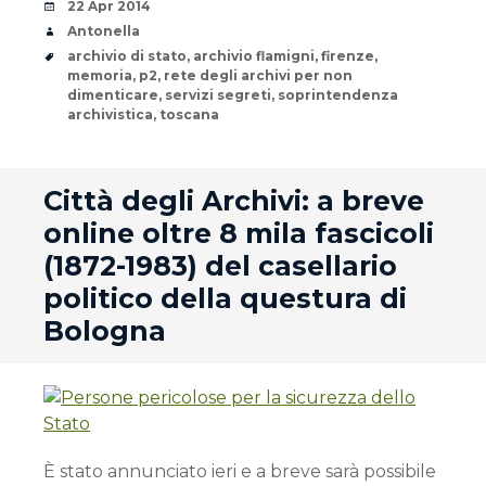
Date
22 Apr 2014
Author
Antonella
Tags
archivio di stato
,
archivio flamigni
,
firenze
,
memoria
,
p2
,
rete degli archivi per non
dimenticare
,
servizi segreti
,
soprintendenza
archivistica
,
toscana
andard
Città degli Archivi: a breve
online oltre 8 mila fascicoli
(1872-1983) del casellario
politico della questura di
Bologna
È stato annunciato ieri e a breve sarà possibile