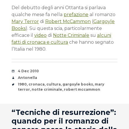
Del debutto degli anni Ottanta si parlava
qualche mese fa nella
prefazione
al romanzo
Mary Terror
di
Robert McCammon
(
Gargoyle
Books
). Su questa scia, particolarmente
efficace il
video
di
Notte Criminale
su
alcuni
fatti di cronaca e cultura
che hanno segnato
l’Italia nel 1980.
Date
4 Dec 2010
Author
Antonella
Tags
1980
,
cronaca
,
cultura
,
gargoyle books
,
mary
terror
,
notte criminale
,
robert mccammon
andard
“Tecniche di resurrezione”:
quando per il romanzo di