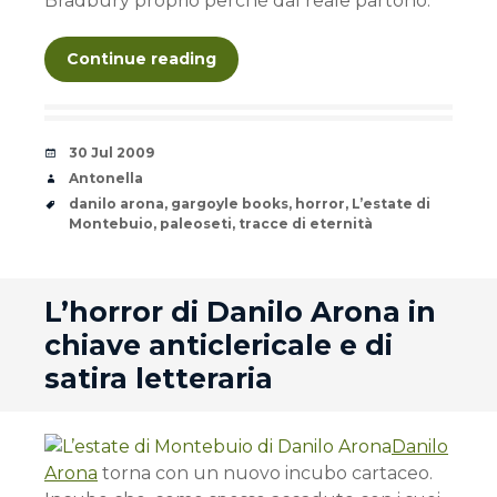
Bradbury proprio perché dal reale partono.
Continue reading
Date
30 Jul 2009
Author
Antonella
Tags
danilo arona
,
gargoyle books
,
horror
,
L’estate di
Montebuio
,
paleoseti
,
tracce di eternità
andard
L’horror di Danilo Arona in
chiave anticlericale e di
satira letteraria
Danilo
Arona
torna con un nuovo incubo cartaceo.