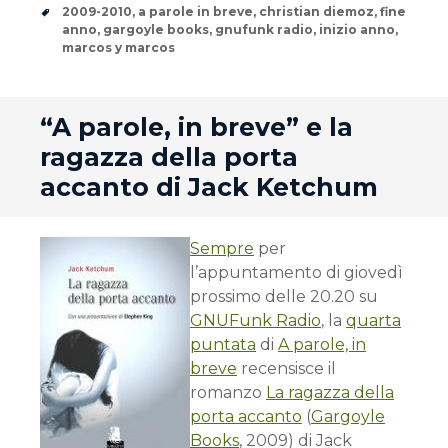
Tags
2009-2010
,
a parole in breve
,
christian diemoz
,
fine
anno
,
gargoyle books
,
gnufunk radio
,
inizio anno
,
marcos y marcos
andard
“A parole, in breve” e la
ragazza della porta
accanto di Jack Ketchum
Sempre
per
l’appuntamento di giovedì
prossimo delle 20.20 su
GNUFunk Radio
, la
quarta
puntata
di
A parole, in
breve
recensisce il
romanzo
La ragazza della
porta accanto
(
Gargoyle
Books
, 2009) di Jack