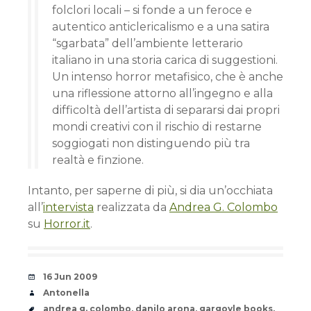
folclori locali – si fonde a un feroce e
autentico anticlericalismo e a una satira
“sgarbata” dell’ambiente letterario
italiano in una storia carica di suggestioni.
Un intenso horror metafisico, che è anche
una riflessione attorno all’ingegno e alla
difficoltà dell’artista di separarsi dai propri
mondi creativi con il rischio di restarne
soggiogati non distinguendo più tra
realtà e finzione.
Intanto, per saperne di più, si dia un’occhiata
all’
intervista
realizzata da
Andrea G. Colombo
su
Horror.it
.
Date
16 Jun 2009
Author
Antonella
Tags
andrea g. colombo
,
danilo arona
,
gargoyle books
,