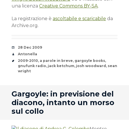
una licenza
Creative Commons BY-SA
.
La registrazione è
ascoltabile e scaricabile
da
Archive.org.
Date
28 Dec 2009
Author
Antonella
Tags
2009-2010
,
a parole in breve
,
gargoyle books
,
gnufunk radio
,
jack ketchum
,
josh woodward
,
sean
wright
andard
Gargoyle: in previsione del
diacono, intanto un morso
sul collo
Mentre