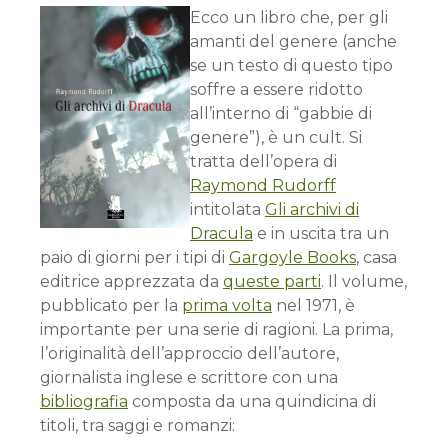
Ecco un libro che, per gli
amanti del genere (anche
se un testo di questo tipo
soffre a essere ridotto
all’interno di “gabbie di
genere”), è un cult. Si
tratta dell’opera di
Raymond Rudorff
intitolata
Gli archivi di
Dracula
e in uscita tra un
paio di giorni per i tipi di
Gargoyle Books
, casa
editrice apprezzata da
queste parti
. Il volume,
pubblicato per la
prima volta
nel 1971, è
importante per una serie di ragioni. La prima,
l’originalità dell’approccio dell’autore,
giornalista inglese e scrittore con una
bibliografia
composta da una quindicina di
titoli, tra saggi e romanzi: