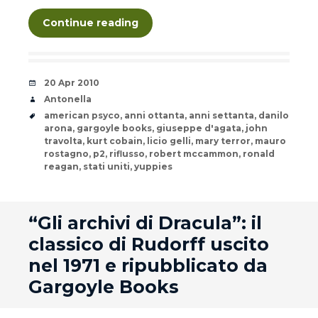
Continue reading
Date
20 Apr 2010
Author
Antonella
Tags
american psyco
,
anni ottanta
,
anni settanta
,
danilo
arona
,
gargoyle books
,
giuseppe d'agata
,
john
travolta
,
kurt cobain
,
licio gelli
,
mary terror
,
mauro
rostagno
,
p2
,
riflusso
,
robert mccammon
,
ronald
reagan
,
stati uniti
,
yuppies
andard
“Gli archivi di Dracula”: il
classico di Rudorff uscito
nel 1971 e ripubblicato da
Gargoyle Books