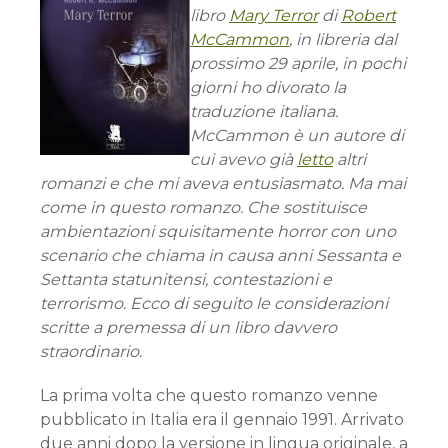
libro
Mary Terror
di
Robert
McCammon
, in libreria dal
prossimo 29 aprile, in pochi
giorni ho divorato la
traduzione italiana.
McCammon è un autore di
cui avevo già
letto
altri
romanzi e che mi aveva entusiasmato. Ma mai
come in questo romanzo. Che sostituisce
ambientazioni squisitamente horror con uno
scenario che chiama in causa anni Sessanta e
Settanta statunitensi, contestazioni e
terrorismo. Ecco di seguito le considerazioni
scritte a premessa di un libro davvero
straordinario.
La prima volta che questo romanzo venne
pubblicato in Italia era il gennaio 1991. Arrivato
due anni dopo la versione in lingua originale, a