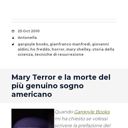
Date
25 Oct 2010
Author
Antonella
Tags
gargoyle books
,
gianfranco manfredi
,
giovanni
aldini
,
ho freddo
,
horror
,
mary shelley
,
storia della
scienza
,
tecniche di resurrezione
andard
Mary Terror e la morte del
più genuino sogno
americano
Quando
Gargoyle Books
mi ha chiesto se volessi
scrivere la prefazione del