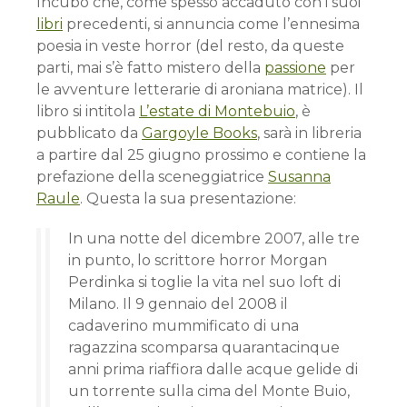
Incubo che, come spesso accaduto con i suoi
libri
precedenti, si annuncia come l’ennesima
poesia in veste horror (del resto, da queste
parti, mai s’è fatto mistero della
passione
per
le avventure letterarie di aroniana matrice). Il
libro si intitola
L’estate di Montebuio
, è
pubblicato da
Gargoyle Books
, sarà in libreria
a partire dal 25 giugno prossimo e contiene la
prefazione della sceneggiatrice
Susanna
Raule
. Questa la sua presentazione:
In una notte del dicembre 2007, alle tre
in punto, lo scrittore horror Morgan
Perdinka si toglie la vita nel suo loft di
Milano. Il 9 gennaio del 2008 il
cadaverino mummificato di una
ragazzina scomparsa quarantacinque
anni prima riaffiora dalle acque gelide di
un torrente sulla cima del Monte Buio,