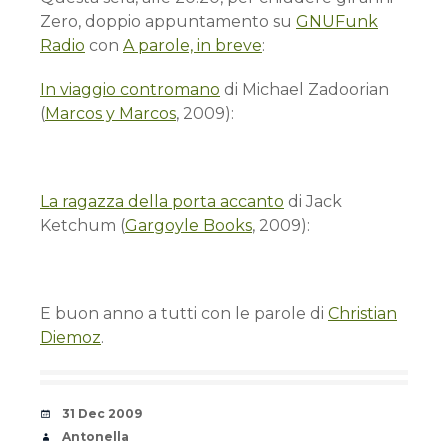
Zero, doppio appuntamento su
GNUFunk
Radio
con
A parole, in breve
:
In viaggio contromano
di Michael Zadoorian
(
Marcos y Marcos
, 2009):
La ragazza della porta accanto
di Jack
Ketchum (
Gargoyle Books
, 2009):
E buon anno a tutti con le parole di
Christian
Diemoz
.
Date
31 Dec 2009
Author
Antonella