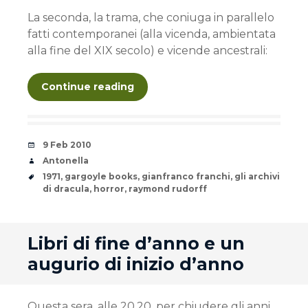
La seconda, la trama, che coniuga in parallelo
fatti contemporanei (alla vicenda, ambientata
alla fine del XIX secolo) e vicende ancestrali:
Continue reading
Date
9 Feb 2010
Author
Antonella
Tags
1971
,
gargoyle books
,
gianfranco franchi
,
gli archivi
di dracula
,
horror
,
raymond rudorff
andard
Libri di fine d’anno e un
augurio di inizio d’anno
Questa sera, alle 20.20, per chiudere gli anni