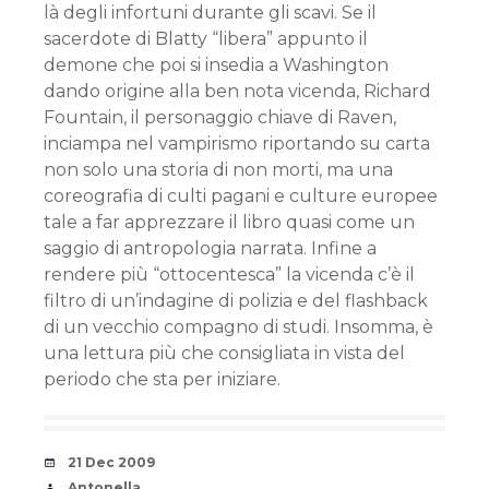
là degli infortuni durante gli scavi. Se il
sacerdote di Blatty “libera” appunto il
demone che poi si insedia a Washington
dando origine alla ben nota vicenda, Richard
Fountain, il personaggio chiave di Raven,
inciampa nel vampirismo riportando su carta
non solo una storia di non morti, ma una
coreografia di culti pagani e culture europee
tale a far apprezzare il libro quasi come un
saggio di antropologia narrata. Infine a
rendere più “ottocentesca” la vicenda c’è il
filtro di un’indagine di polizia e del flashback
di un vecchio compagno di studi. Insomma, è
una lettura più che consigliata in vista del
periodo che sta per iniziare.
Date
21 Dec 2009
Author
Antonella