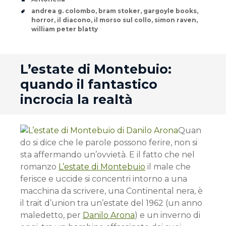
Tags
andrea g. colombo
,
bram stoker
,
gargoyle books
,
horror
,
il diacono
,
il morso sul collo
,
simon raven
,
william peter blatty
andard
L’estate di Montebuio:
quando il fantastico
incrocia la realtà
Quan
do si dice che le parole possono ferire, non si
sta affermando un’ovvietà. E il fatto che nel
romanzo
L’estate di Montebuio
il male che
ferisce e uccide si concentri intorno a una
macchina da scrivere, una Continental nera, è
il trait d’union tra un’estate del 1962 (un anno
maledetto, per
Danilo Arona
) e un inverno di