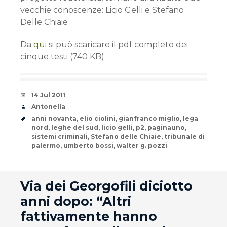
vecchie conoscenze: Licio Gelli e Stefano
Delle Chiaie
Da
qui
si può scaricare il pdf completo dei
cinque testi (740 KB).
Date
14 Jul 2011
Author
Antonella
Tags
anni novanta
,
elio ciolini
,
gianfranco miglio
,
lega
nord
,
leghe del sud
,
licio gelli
,
p2
,
paginauno
,
sistemi criminali
,
Stefano delle Chiaie
,
tribunale di
palermo
,
umberto bossi
,
walter g. pozzi
andard
Via dei Georgofili diciotto
anni dopo: “Altri
fattivamente hanno