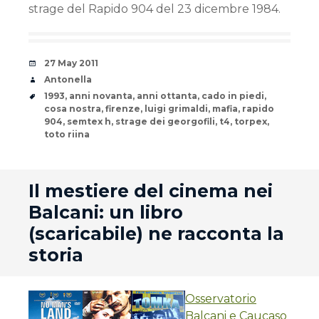
strage del Rapido 904 del 23 dicembre 1984.
Date
27 May 2011
Author
Antonella
Tags
1993
,
anni novanta
,
anni ottanta
,
cado in piedi
,
cosa nostra
,
firenze
,
luigi grimaldi
,
mafia
,
rapido
904
,
semtex h
,
strage dei georgofili
,
t4
,
torpex
,
toto riina
andard
Il mestiere del cinema nei
Balcani: un libro
(scaricabile) ne racconta la
storia
Osservatorio
Balcani e Caucaso