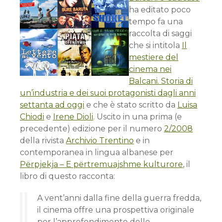
ha editato poco
tempo fa una
raccolta di saggi
che si intitola
Il
mestiere del
cinema nei
Balcani. Storia di
un’industria e dei suoi protagonisti dagli anni
settanta ad oggi
e che è stato scritto da
Luisa
Chiodi
e
Irene Dioli
. Uscito in una prima (e
precedente) edizione per il numero
2/2008
della rivista
Archivio Trentino
e in
contemporanea in lingua albanese per
Përpjekja – E përtremuajshme kulturore
, il
libro di questo racconta:
A vent’anni dalla fine della guerra fredda,
il cinema offre una prospettiva originale
per l’approfondimento delle