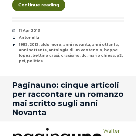
Continue reading
Date
11 Apr 2013
Author
Antonella
Tags
1992
,
2012
,
aldo moro
,
anni novanta
,
anni ottanta
,
anni settanta
,
antologia di un ventennio
,
beppe
lopez
,
bettino craxi
,
craxismo
,
dc
,
mario chiesa
,
p2
,
pci
,
politica
andard
Paginauno: cinque articoli
per raccontare un romanzo
mai scritto sugli anni
Novanta
Walter