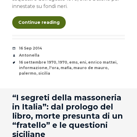
innestate su fondi neri.
Continue reading
Date
16 Sep 2014
Author
Antonella
Tags
16 settembre 1970
,
1970
,
ems
,
eni
,
enrico mattei
,
informazione
,
l'ora
,
mafia
,
mauro de mauro
,
palermo
,
sicilia
andard
“I segreti della massoneria
in Italia”: dal prologo del
libro, morte presunta di un
“fratello” e le questioni
siciliane