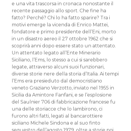
e una vita trascorsa in cronaca nonostante il
recente passaggio allo sport. Che fine ha
fatto? Perché? Chi lo ha fatto sparire? Tra i
motivi emerge la vicenda di Enrico Mattei,
fondatore e primo presidente dell’Eni, morto
in un disastro aereo il 27 ottobre 1962 che si
scoprirà anni dopo essere stato un attentato.
Un attentato legato all’Ente Minerario
Siciliano, l’Ems, lo stesso a cui si sarebbero
legate, attraverso alcuni suoi funzionari,
diverse storie nere della storia d’Italia. Ai tempi
l’Ems era presieduto dal democristiano
veneto Graziano Verzotto, inviato nel 1955 in
Sicilia da Amintore Fanfani, e se l’esplosione
del Saulnier 706 di fabbricazione francese fu
una delle storiacce che lo lambirono, ci
furono altri fatti, legati al bancarottiere
siciliano Michele Sindona e al suo finto
sequestro dell’agosto 1979, oltre a storie poi