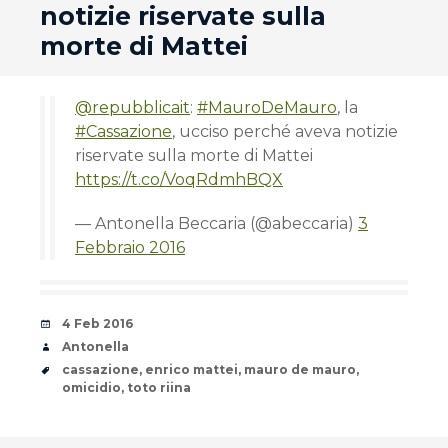
notizie riservate sulla
morte di Mattei
@repubblicait
:
#MauroDeMauro
, la
#Cassazione
, ucciso perché aveva notizie
riservate sulla morte di Mattei
https://t.co/VoqRdmhBQX
— Antonella Beccaria (@abeccaria)
3
Febbraio 2016
Date
4 Feb 2016
Author
Antonella
Tags
cassazione
,
enrico mattei
,
mauro de mauro
,
omicidio
,
toto riina