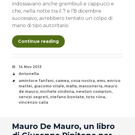
indossavano anche grembiuli e cappucci e
che, nella notte tra il 7 e l’8 dicembre
successivo, avrebbero tentato un colpo di
mano di tipo autoritario.
Continue reading
Date
14 Nov 2013
Author
Antonella
Tags
amintore fanfani
,
camea
,
cosa nostra
,
ems
,
enrico
mattei
,
giacomo vitale
,
mafia
,
massoneria
,
mauro
de mauro
,
michele sindona
,
newton compton
,
servizi segreti
,
stefano bontate
,
toto riina
,
vincenzo calia
andard
Mauro De Mauro, un libro