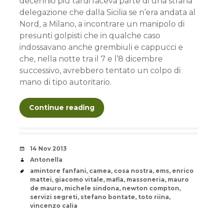
decennio più tardi faceva parte di una strana
delegazione che dalla Sicilia se n’era andata al
Nord, a Milano, a incontrare un manipolo di
presunti golpisti che in qualche caso
indossavano anche grembiuli e cappucci e
che, nella notte tra il 7 e l’8 dicembre
successivo, avrebbero tentato un colpo di
mano di tipo autoritario.
Continue reading
Date
14 Nov 2013
Author
Antonella
Tags
amintore fanfani
,
camea
,
cosa nostra
,
ems
,
enrico
mattei
,
giacomo vitale
,
mafia
,
massoneria
,
mauro
de mauro
,
michele sindona
,
newton compton
,
servizi segreti
,
stefano bontate
,
toto riina
,
vincenzo calia