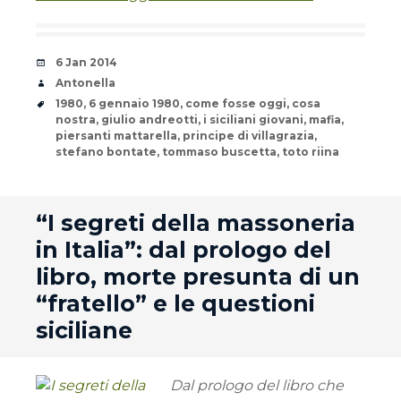
Date
6 Jan 2014
Author
Antonella
Tags
1980
,
6 gennaio 1980
,
come fosse oggi
,
cosa
nostra
,
giulio andreotti
,
i siciliani giovani
,
mafia
,
piersanti mattarella
,
principe di villagrazia
,
stefano bontate
,
tommaso buscetta
,
toto riina
andard
“I segreti della massoneria
in Italia”: dal prologo del
libro, morte presunta di un
“fratello” e le questioni
siciliane
Dal prologo del libro che