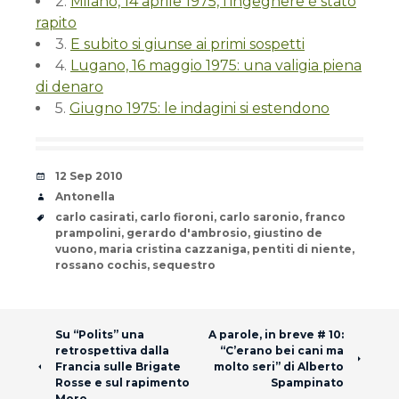
2.
Milano, 14 aprile 1975, l’ingegnere è stato
rapito
3.
E subito si giunse ai primi sospetti
4.
Lugano, 16 maggio 1975: una valigia piena
di denaro
5.
Giugno 1975: le indagini si estendono
Date
12 Sep 2010
Author
Antonella
Tags
carlo casirati
,
carlo fioroni
,
carlo saronio
,
franco
prampolini
,
gerardo d'ambrosio
,
giustino de
vuono
,
maria cristina cazzaniga
,
pentiti di niente
,
rossano cochis
,
sequestro
Post navigation
Su “Polits” una
A parole, in breve # 10:
retrospettiva dalla
“C’erano bei cani ma
Francia sulle Brigate
molto seri” di Alberto
Rosse e sul rapimento
Spampinato
Moro