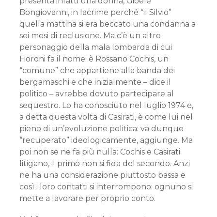
presenta infatti una donna, Gioele
Bongiovanni, in lacrime perché “il Silvio”
quella mattina si era beccato una condanna a
sei mesi di reclusione. Ma c’è un altro
personaggio della mala lombarda di cui
Fioroni fa il nome: è Rossano Cochis, un
“comune” che appartiene alla banda dei
bergamaschi e che inizialmente – dice il
politico – avrebbe dovuto partecipare al
sequestro. Lo ha conosciuto nel luglio 1974 e,
a detta questa volta di Casirati, è come lui nel
pieno di un’evoluzione politica: va dunque
“recuperato” ideologicamente, aggiunge. Ma
poi non se ne fa più nulla: Cochis e Casirati
litigano, il primo non si fida del secondo. Anzi
ne ha una considerazione piuttosto bassa e
così i loro contatti si interrompono: ognuno si
mette a lavorare per proprio conto.