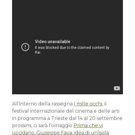
All’interno della rassegna
I mille occhi
, il
festival internazionale del cinema e delle arti
in programma a Trieste dal 14 al 20 settembre
prossimi, ci sarà l’omaggio
Prima che vi
uccidano. Giuseppe Fava, idea di un’isola