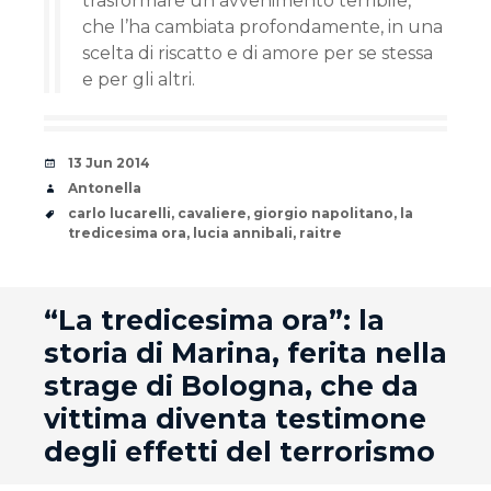
trasformare un avvenimento terribile,
che l’ha cambiata profondamente, in una
scelta di riscatto e di amore per se stessa
e per gli altri.
Date
13 Jun 2014
Author
Antonella
Tags
carlo lucarelli
,
cavaliere
,
giorgio napolitano
,
la
tredicesima ora
,
lucia annibali
,
raitre
andard
“La tredicesima ora”: la
storia di Marina, ferita nella
strage di Bologna, che da
vittima diventa testimone
degli effetti del terrorismo