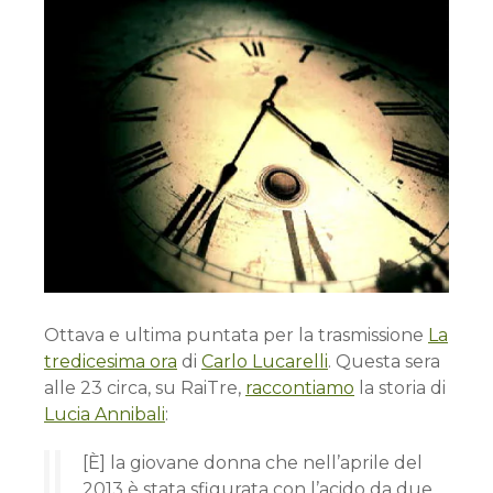
Ottava e ultima puntata per la trasmissione
La
tredicesima ora
di
Carlo Lucarelli
. Questa sera
alle 23 circa, su RaiTre,
raccontiamo
la storia di
Lucia Annibali
:
[È] la giovane donna che nell’aprile del
2013 è stata sfigurata con l’acido da due