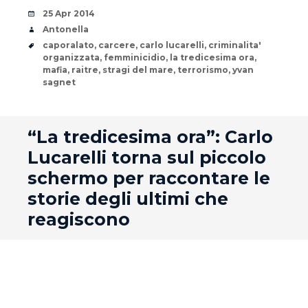
Date
25 Apr 2014
Author
Antonella
Tags
caporalato
,
carcere
,
carlo lucarelli
,
criminalita'
organizzata
,
femminicidio
,
la tredicesima ora
,
mafia
,
raitre
,
stragi del mare
,
terrorismo
,
yvan
sagnet
andard
“La tredicesima ora”: Carlo
Lucarelli torna sul piccolo
schermo per raccontare le
storie degli ultimi che
reagiscono