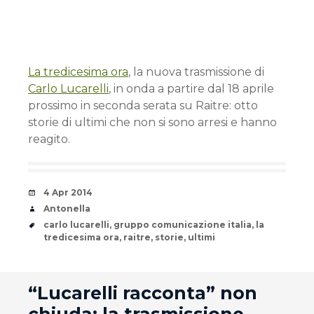
La tredicesima ora
, la nuova trasmissione di
Carlo Lucarelli
, in onda a partire dal 18 aprile
prossimo in seconda serata su Raitre: otto
storie di ultimi che non si sono arresi e hanno
reagito.
Date
4 Apr 2014
Author
Antonella
Tags
carlo lucarelli
,
gruppo comunicazione italia
,
la
tredicesima ora
,
raitre
,
storie
,
ultimi
andard
“Lucarelli racconta” non