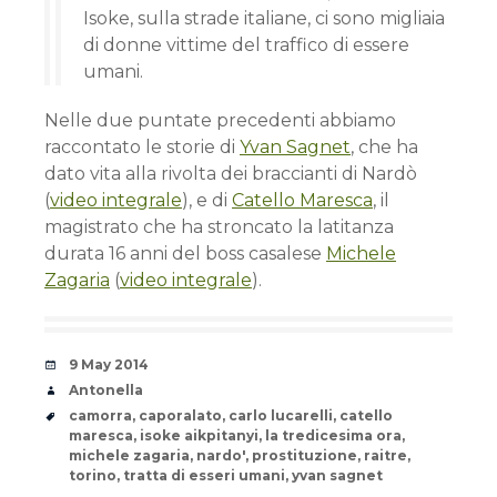
Isoke, sulla strade italiane, ci sono migliaia
di donne vittime del traffico di essere
umani.
Nelle due puntate precedenti abbiamo
raccontato le storie di
Yvan Sagnet
, che ha
dato vita alla rivolta dei braccianti di Nardò
(
video integrale
), e di
Catello Maresca
, il
magistrato che ha stroncato la latitanza
durata 16 anni del boss casalese
Michele
Zagaria
(
video integrale
).
Date
9 May 2014
Author
Antonella
Tags
camorra
,
caporalato
,
carlo lucarelli
,
catello
maresca
,
isoke aikpitanyi
,
la tredicesima ora
,
michele zagaria
,
nardo'
,
prostituzione
,
raitre
,
torino
,
tratta di esseri umani
,
yvan sagnet