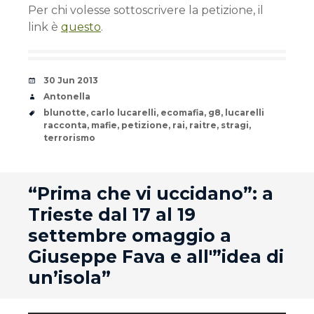
Per chi volesse sottoscrivere la petizione, il
link è
questo
.
Date
30 Jun 2013
Author
Antonella
Tags
blunotte
,
carlo lucarelli
,
ecomafia
,
g8
,
lucarelli
racconta
,
mafie
,
petizione
,
rai
,
raitre
,
stragi
,
terrorismo
andard
“Prima che vi uccidano”: a
Trieste dal 17 al 19
settembre omaggio a
Giuseppe Fava e all'”idea di
un’isola”