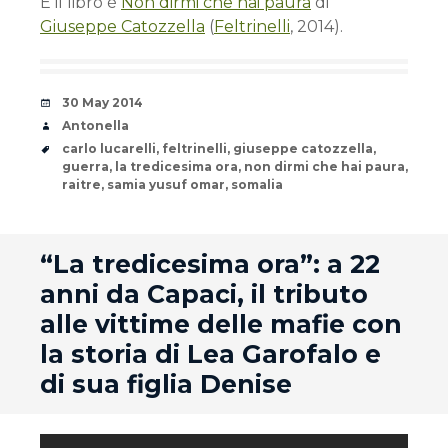
E il libro è
Non dirmi che hai paura
di
Giuseppe Catozzella
(
Feltrinelli
, 2014).
Date
30 May 2014
Author
Antonella
Tags
carlo lucarelli
,
feltrinelli
,
giuseppe catozzella
,
guerra
,
la tredicesima ora
,
non dirmi che hai paura
,
raitre
,
samia yusuf omar
,
somalia
andard
“La tredicesima ora”: a 22
anni da Capaci, il tributo
alle vittime delle mafie con
la storia di Lea Garofalo e
di sua figlia Denise