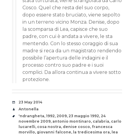
stata torturata, viene strangolata da Carlo
Cosco. Quel che resta del suo corpo,
dopo essere stato bruciato, viene sepolto
in un terreno vicino Monza. Denise, dopo
la scomparsa di Lea, capisce che suo
padre, con cui è andata a vivere, le sta
mentendo. Con lo stesso coraggio di sua
madre si reca da un magistrato rendendo
possibile l’apertura delle indagini e il
processo contro suo padre e i suoi
complici. Da allora continua a vivere sotto
protezione.
Date
23 May 2014
Author
Antonella
Tags
'ndrangheta
,
1992
,
2009
,
23 maggio 1992
,
24
novembre 2009
,
antonio montinaro
,
calabria
,
carlo
lucarelli
,
cosa nostra
,
denise cosco
,
francesca
morvillo
,
giovanni falcone
,
la tredicesima ora
,
lea