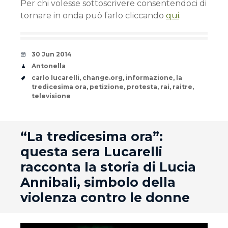
Per chi volesse sottoscrivere consentendoci di
tornare in onda può farlo cliccando
qui
.
Date
30 Jun 2014
Author
Antonella
Tags
carlo lucarelli
,
change.org
,
informazione
,
la
tredicesima ora
,
petizione
,
protesta
,
rai
,
raitre
,
televisione
andard
“La tredicesima ora”:
questa sera Lucarelli
racconta la storia di Lucia
Annibali, simbolo della
violenza contro le donne