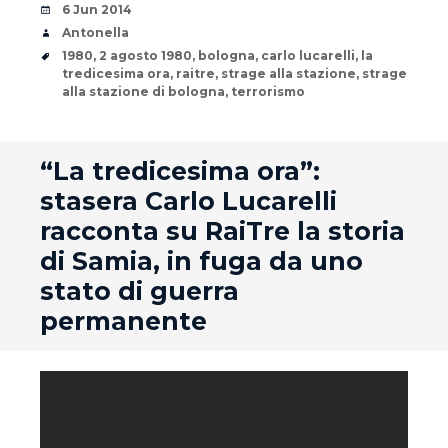
Date
6 Jun 2014
Author
Antonella
Tags
1980
,
2 agosto 1980
,
bologna
,
carlo lucarelli
,
la
tredicesima ora
,
raitre
,
strage alla stazione
,
strage
alla stazione di bologna
,
terrorismo
andard
“La tredicesima ora”:
stasera Carlo Lucarelli
racconta su RaiTre la storia
di Samia, in fuga da uno
stato di guerra
permanente