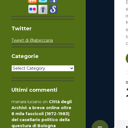
e
i
Twitter
e
s
Tweet di @abeccaria
Categorie
Categorie
Ultimi commenti
manara luciano
on
Città degli
Archivi: a breve online oltre
8 mila fascicoli (1872-1983)
del casellario politico della
questura di Bologna