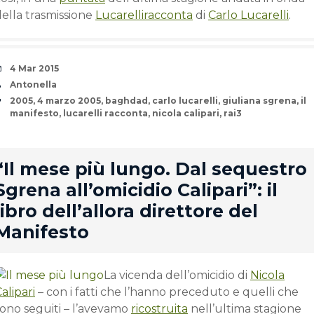
ella trasmissione
Lucarelliracconta
di
Carlo Lucarelli
.
Date
4 Mar 2015
Author
Antonella
Tags
2005
,
4 marzo 2005
,
baghdad
,
carlo lucarelli
,
giuliana sgrena
,
il
manifesto
,
lucarelli racconta
,
nicola calipari
,
rai3
rd
“Il mese più lungo. Dal sequestro
Sgrena all’omicidio Calipari”: il
libro dell’allora direttore del
Manifesto
La vicenda dell’omicidio di
Nicola
alipari
– con i fatti che l’hanno preceduto e quelli che
sono seguiti – l’avevamo
ricostruita
nell’ultima stagione