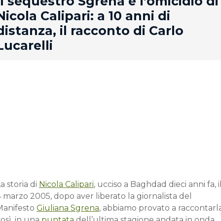
rd
Il sequestro Sgrena e l’omicidio di
Nicola Calipari: a 10 anni di
distanza, il racconto di Carlo
Lucarelli
a storia di
Nicola Calipari
, ucciso a Baghdad dieci anni fa, i
 marzo 2005, dopo aver liberato la giornalista del
Manifesto
Giuliana Sgrena
, abbiamo provato a raccontarl
osì, in una
puntata
dell’ultima stagione andata in onda