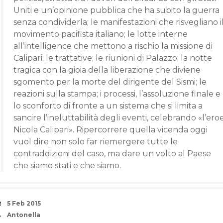
Uniti e un’opinione pubblica che ha subito la guerra
senza condividerla; le manifestazioni che risvegliano i
movimento pacifista italiano; le lotte interne
all’intelligence che mettono a rischio la missione di
Calipari; le trattative; le riunioni di Palazzo; la notte
tragica con la gioia della liberazione che diviene
sgomento per la morte del dirigente del Sismi; le
reazioni sulla stampa; i processi, l’assoluzione finale e
lo sconforto di fronte a un sistema che si limita a
sancire l’ineluttabilità degli eventi, celebrando «l’ero
Nicola Calipari». Ripercorrere quella vicenda oggi
vuol dire non solo far riemergere tutte le
contraddizioni del caso, ma dare un volto al Paese
che siamo stati e che siamo.
Date
5 Feb 2015
Author
Antonella