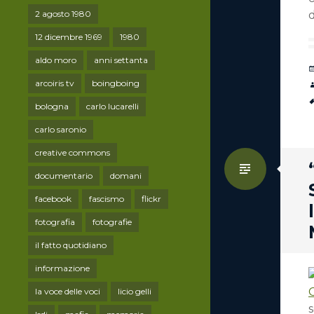
2 agosto 1980
d
12 dicembre 1969
1980
aldo moro
anni settanta
arcoiris tv
boingboing
bologna
carlo lucarelli
carlo saronio
creative commons
Standa
documentario
domani
facebook
fascismo
flickr
fotografia
fotografie
il fatto quotidiano
informazione
C
la voce delle voci
licio gelli