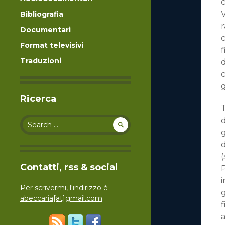
c
V
Bibliografia
r
Documentari
c
Format televisivi
f
Traduzioni
d
c
g
Ricerca
T
Search for:
d
d
(
Contatti, rss & social
i
Per scrivermi, l'indirizzo è
g
abeccaria[at]gmail.com
f
a