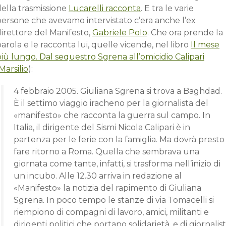
ella trasmissione
Lucarelli racconta
. E tra le varie
persone che avevamo intervistato c’era anche l’ex
irettore del Manifesto,
Gabriele Polo
. Che ora prende la
arola e le racconta lui, quelle vicende, nel libro
Il mese
iù lungo. Dal sequestro Sgrena all’omicidio Calipari
Marsilio
):
4 febbraio 2005. Giuliana Sgrena si trova a Baghdad.
È il settimo viaggio iracheno per la giornalista del
«manifesto» che racconta la guerra sul campo. In
Italia, il dirigente del Sismi Nicola Calipari è in
partenza per le ferie con la famiglia. Ma dovrà presto
fare ritorno a Roma. Quella che sembrava una
giornata come tante, infatti, si trasforma nell’inizio di
un incubo. Alle 12.30 arriva in redazione al
«Manifesto» la notizia del rapimento di Giuliana
Sgrena. In poco tempo le stanze di via Tomacelli si
riempiono di compagni di lavoro, amici, militanti e
dirigenti politici che portano solidarietà, e di giornalist