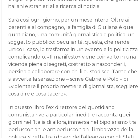
italiani e stranieri alla ricerca di notizie.
Sarà così ogni giorno, per un mese intero. Oltre ai
parenti e al compagno, la famiglia di Giuliana è quel
quotidiano, una comunità giornalistica e politica, un
soggetto pubblico: peculiarità, questa, che rende
unico il caso, lo trasforma in un evento e lo politicizza
complicandolo. «Il manifesto» viene coinvolto in una
vicenda piena di segreti, costretto a nasconderli,
persino a collaborare con chi li custodisce. Tanto che
si avverte la sensazione – scrive Gabriele Polo – di
«violentare il proprio mestiere di giornalista, scegliere
cosa dire e cosa tacere».
In questo libro l’ex direttore del quotidiano
comunista rivela particolari inediti e racconta quei
giorni nell’Italia di allora, immersa nel bipolarismo tra
berlusconiani e antiberlusconiani: l’imbarazzo della
politica, stretta tra i doveri dell’alleanza con gli Stati