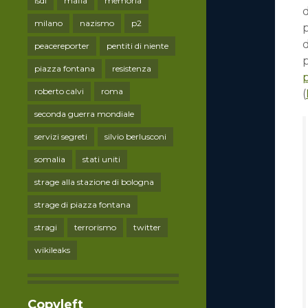
lsdi
mafia
memoria
d
milano
nazismo
p2
d
peacereporter
pentiti di niente
p
piazza fontana
resistenza
p
roberto calvi
roma
(
seconda guerra mondiale
servizi segreti
silvio berlusconi
somalia
stati uniti
strage alla stazione di bologna
strage di piazza fontana
stragi
terrorismo
twitter
wikileaks
Copyleft