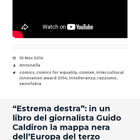
Date
10 Nov 2014
Author
Antonella
Tags
comics
,
comics for equality
,
comix4
,
intercultural
innovation award 2014
,
intolleranza
,
razzismo
,
xenofobia
andard
“Estrema destra”: in un
libro del giornalista Guido
Caldiron la mappa nera
dell’Europa del terzo