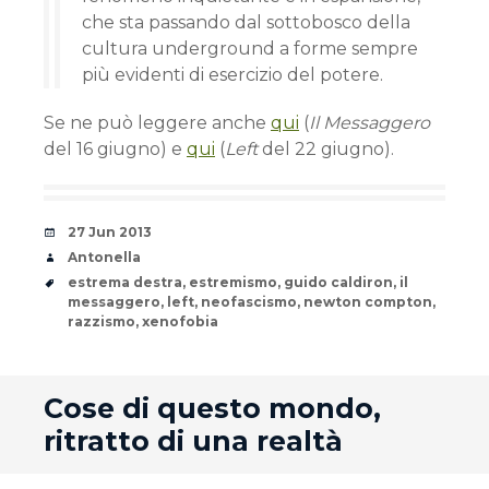
che sta passando dal sottobosco della
cultura underground a forme sempre
più evidenti di esercizio del potere.
Se ne può leggere anche
qui
(
Il Messaggero
del 16 giugno) e
qui
(
Left
del 22 giugno).
Date
27 Jun 2013
Author
Antonella
Tags
estrema destra
,
estremismo
,
guido caldiron
,
il
messaggero
,
left
,
neofascismo
,
newton compton
,
razzismo
,
xenofobia
andard
Cose di questo mondo,
ritratto di una realtà