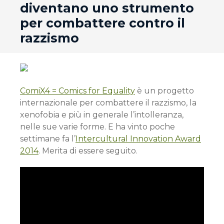
diventano uno strumento
per combattere contro il
razzismo
ComiX4 = Comics for Equality
è un progetto
internazionale per combattere il razzismo, la
xenofobia e più in generale l’intolleranza,
nelle sue varie forme. E ha vinto poche
settimane fa l’
Intercultural Innovation Award
2014
. Merita di essere seguito.