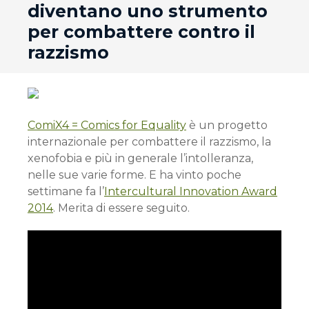
diventano uno strumento
per combattere contro il
razzismo
ComiX4 = Comics for Equality
è un progetto
internazionale per combattere il razzismo, la
xenofobia e più in generale l’intolleranza,
nelle sue varie forme. E ha vinto poche
settimane fa l’
Intercultural Innovation Award
2014
. Merita di essere seguito.