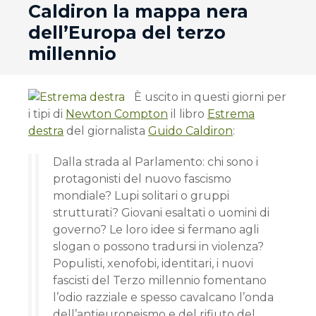
Caldiron la mappa nera
dell’Europa del terzo
millennio
È uscito in questi giorni per
i tipi di
Newton Compton
il libro
Estrema
destra
del giornalista
Guido Caldiron
:
Dalla strada al Parlamento: chi sono i
protagonisti del nuovo fascismo
mondiale? Lupi solitari o gruppi
strutturati? Giovani esaltati o uomini di
governo? Le loro idee si fermano agli
slogan o possono tradursi in violenza?
Populisti, xenofobi, identitari, i nuovi
fascisti del Terzo millennio fomentano
l’odio razziale e spesso cavalcano l’onda
dell’antieuropeismo e del rifiuto del