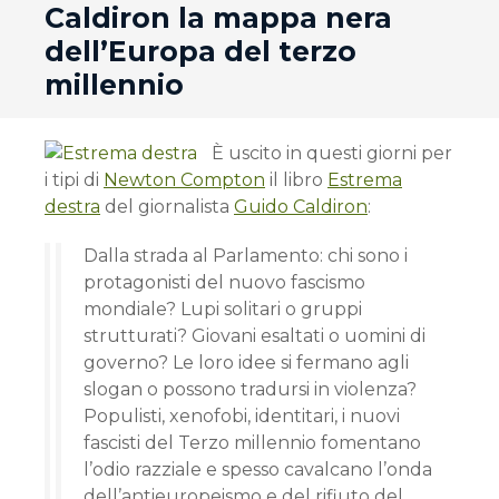
Caldiron la mappa nera
dell’Europa del terzo
millennio
È uscito in questi giorni per
i tipi di
Newton Compton
il libro
Estrema
destra
del giornalista
Guido Caldiron
:
Dalla strada al Parlamento: chi sono i
protagonisti del nuovo fascismo
mondiale? Lupi solitari o gruppi
strutturati? Giovani esaltati o uomini di
governo? Le loro idee si fermano agli
slogan o possono tradursi in violenza?
Populisti, xenofobi, identitari, i nuovi
fascisti del Terzo millennio fomentano
l’odio razziale e spesso cavalcano l’onda
dell’antieuropeismo e del rifiuto del