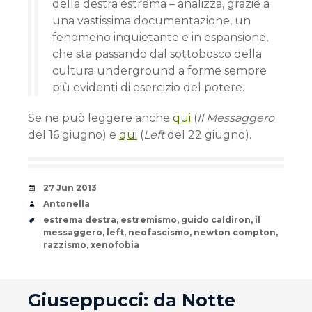
della destra estrema – analizza, grazie a
una vastissima documentazione, un
fenomeno inquietante e in espansione,
che sta passando dal sottobosco della
cultura underground a forme sempre
più evidenti di esercizio del potere.
Se ne può leggere anche
qui
(
Il Messaggero
del 16 giugno) e
qui
(
Left
del 22 giugno).
Date
27 Jun 2013
Author
Antonella
Tags
estrema destra
,
estremismo
,
guido caldiron
,
il
messaggero
,
left
,
neofascismo
,
newton compton
,
razzismo
,
xenofobia
andard
Giuseppucci: da Notte