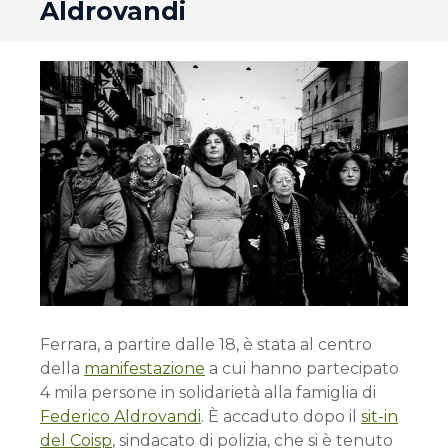
Aldrovandi
Ferrara, a partire dalle 18, è stata al centro
della
manifestazione
a cui hanno partecipato
4 mila persone in solidarietà alla famiglia di
Federico Aldrovandi
. È accaduto dopo il
sit-in
del Coisp
, sindacato di polizia, che si è tenuto