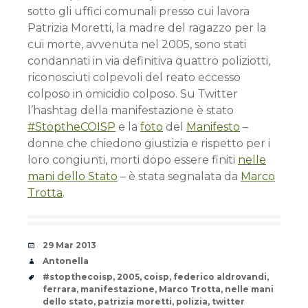
sotto gli uffici comunali presso cui lavora
Patrizia Moretti, la madre del ragazzo per la
cui morte, avvenuta nel 2005, sono stati
condannati in via definitiva quattro poliziotti,
riconosciuti colpevoli del reato eccesso
colposo in omicidio colposo. Su Twitter
l’hashtag della manifestazione è stato
#StoptheCOISP
e la
foto
del
Manifesto
–
donne che chiedono giustizia e rispetto per i
loro congiunti, morti dopo essere finiti
nelle
mani dello Stato
– è stata segnalata da
Marco
Trotta
.
Date
29 Mar 2013
Author
Antonella
Tags
#stopthecoisp
,
2005
,
coisp
,
federico aldrovandi
,
ferrara
,
manifestazione
,
Marco Trotta
,
nelle mani
dello stato
,
patrizia moretti
,
polizia
,
twitter