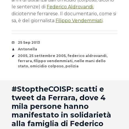
le sentenze) di
Federico Aldrovandi
,
diciotenne ferrarese. Il documentario, come si
sa, è del giornalista
Filippo Vendemmiati
.
Date
25 Sep 2013
Author
Antonella
Tags
2005
,
25 settembre 2005
,
federico aldrovandi
,
ferrara
,
filippo vendemmiati
,
nelle mani dello
stato
,
omicidio colposo
,
polizia
andard
#StoptheCOISP: scatti e
tweet da Ferrara, dove 4
mila persone hanno
manifestato in solidarietà
alla famiglia di Federico