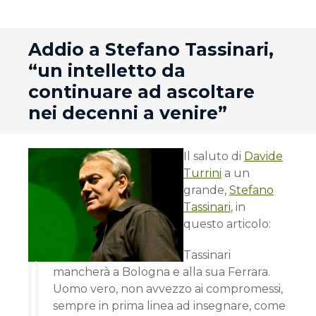
andard
Addio a Stefano Tassinari,
“un intelletto da
continuare ad ascoltare
nei decenni a venire”
Il saluto di
Davide
Turrini
a un
grande,
Stefano
Tassinari
, in
questo articolo:
Tassinari
mancherà a Bologna e alla sua Ferrara.
Uomo vero, non avvezzo ai compromessi,
sempre in prima linea ad insegnare, come