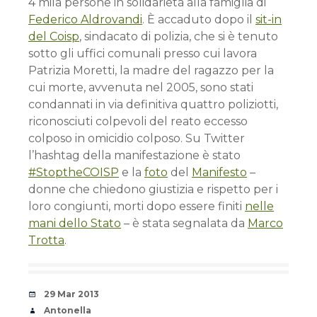
4 mila persone in solidarietà alla famiglia di
Federico Aldrovandi
. È accaduto dopo il
sit-in
del Coisp
, sindacato di polizia, che si è tenuto
sotto gli uffici comunali presso cui lavora
Patrizia Moretti, la madre del ragazzo per la
cui morte, avvenuta nel 2005, sono stati
condannati in via definitiva quattro poliziotti,
riconosciuti colpevoli del reato eccesso
colposo in omicidio colposo. Su Twitter
l’hashtag della manifestazione è stato
#StoptheCOISP
e la
foto
del
Manifesto
–
donne che chiedono giustizia e rispetto per i
loro congiunti, morti dopo essere finiti
nelle
mani dello Stato
– è stata segnalata da
Marco
Trotta
.
Date
29 Mar 2013
Author
Antonella