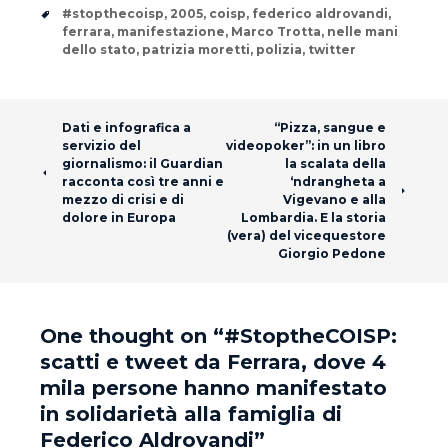
Tags
#stopthecoisp
,
2005
,
coisp
,
federico aldrovandi
,
ferrara
,
manifestazione
,
Marco Trotta
,
nelle mani
dello stato
,
patrizia moretti
,
polizia
,
twitter
Post navigation
Dati e infografica a
“Pizza, sangue e
servizio del
videopoker”: in un libro
giornalismo: il Guardian
la scalata della
racconta così tre anni e
‘ndrangheta a
mezzo di crisi e di
Vigevano e alla
dolore in Europa
Lombardia. E la storia
(vera) del vicequestore
Giorgio Pedone
One thought on “
#StoptheCOISP:
scatti e tweet da Ferrara, dove 4
mila persone hanno manifestato
in solidarietà alla famiglia di
Federico Aldrovandi
”