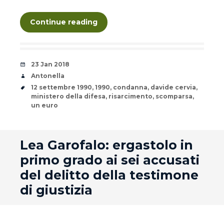
Continue reading
Date
23 Jan 2018
Author
Antonella
Tags
12 settembre 1990
,
1990
,
condanna
,
davide cervia
,
ministero della difesa
,
risarcimento
,
scomparsa
,
un euro
andard
Lea Garofalo: ergastolo in
primo grado ai sei accusati
del delitto della testimone
di giustizia