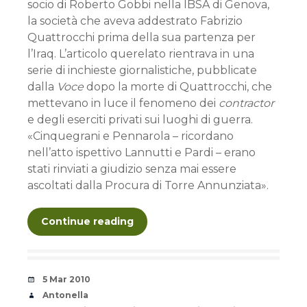
socio di Roberto Gobbi nella IBSA di Genova,
la società che aveva addestrato Fabrizio
Quattrocchi prima della sua partenza per
l’Iraq. L’articolo querelato rientrava in una
serie di inchieste giornalistiche, pubblicate
dalla
Voce
dopo la morte di Quattrocchi, che
mettevano in luce il fenomeno dei
contractor
e degli eserciti privati sui luoghi di guerra.
«Cinquegrani e Pennarola – ricordano
nell’atto ispettivo Lannutti e Pardi – erano
stati rinviati a giudizio senza mai essere
ascoltati dalla Procura di Torre Annunziata».
Continue reading
Date
5 Mar 2010
Author
Antonella