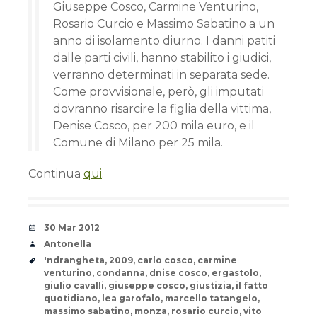
Giuseppe Cosco, Carmine Venturino,
Rosario Curcio e Massimo Sabatino a un
anno di isolamento diurno. I danni patiti
dalle parti civili, hanno stabilito i giudici,
verranno determinati in separata sede.
Come provvisionale, però, gli imputati
dovranno risarcire la figlia della vittima,
Denise Cosco, per 200 mila euro, e il
Comune di Milano per 25 mila.
Continua
qui
.
Date
30 Mar 2012
Author
Antonella
Tags
'ndrangheta
,
2009
,
carlo cosco
,
carmine
venturino
,
condanna
,
dnise cosco
,
ergastolo
,
giulio cavalli
,
giuseppe cosco
,
giustizia
,
il fatto
quotidiano
,
lea garofalo
,
marcello tatangelo
,
massimo sabatino
,
monza
,
rosario curcio
,
vito