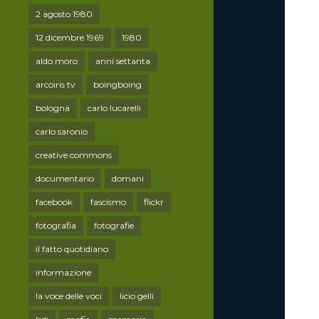
2 agosto 1980
12 dicembre 1969
1980
aldo moro
anni settanta
arcoiris tv
boingboing
bologna
carlo lucarelli
carlo saronio
creative commons
documentario
domani
facebook
fascismo
flickr
fotografia
fotografie
il fatto quotidiano
informazione
la voce delle voci
licio gelli