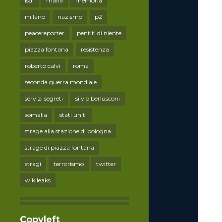
lsdi
mafia
memoria
milano
nazismo
p2
peacereporter
pentiti di niente
piazza fontana
resistenza
roberto calvi
roma
seconda guerra mondiale
servizi segreti
silvio berlusconi
somalia
stati uniti
strage alla stazione di bologna
strage di piazza fontana
stragi
terrorismo
twitter
wikileaks
Copyleft