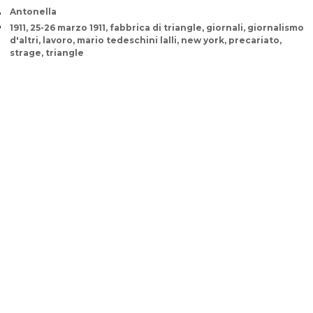
Author
Antonella
Tags
1911
,
25-26 marzo 1911
,
fabbrica di triangle
,
giornali
,
giornalismo
d'altri
,
lavoro
,
mario tedeschini lalli
,
new york
,
precariato
,
strage
,
triangle