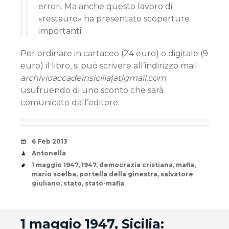
errori. Ma anche questo lavoro di
«restauro» ha presentato scoperture
importanti.
Per ordinare in cartaceo (24 euro) o digitale (9
euro) il libro, si può scrivere all’indirizzo mail
archivioaccadeinsicilia[at]gmail.com
usufruendo di uno sconto che sarà
comunicato dall’editore.
Date
6 Feb 2013
Author
Antonella
Tags
1 maggio 1947
,
1947
,
democrazia cristiana
,
mafia
,
mario scelba
,
portella della ginestra
,
salvatore
giuliano
,
stato
,
stato-mafia
andard
1 maggio 1947, Sicilia: