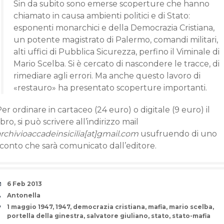
Sin da subito sono emerse scoperture che hanno
chiamato in causa ambienti politici e di Stato:
esponenti monarchici e della Democrazia Cri­stiana,
un potente magistrato di Palermo, comandi militari,
alti uffici di Pubblica Sicurezza, perfino il Viminale di
Mario Scel­ba. Si è cercato di nascondere le tracce, di
rimediare agli errori. Ma anche questo lavoro di
«restauro» ha presentato scoperture importanti.
er ordinare in cartaceo (24 euro) o digitale (9 euro) il
ibro, si può scrivere all’indirizzo mail
rchivioaccadeinsicilia[at]gmail.com
usufruendo di uno
sconto che sarà comunicato dall’editore.
Date
6 Feb 2013
Author
Antonella
Tags
1 maggio 1947
,
1947
,
democrazia cristiana
,
mafia
,
mario scelba
,
portella della ginestra
,
salvatore giuliano
,
stato
,
stato-mafia