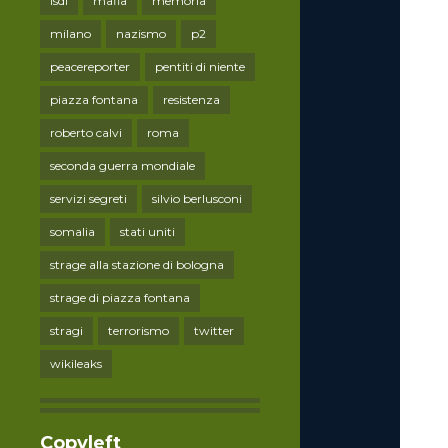
lsdi
mafia
memoria
milano
nazismo
p2
peacereporter
pentiti di niente
piazza fontana
resistenza
roberto calvi
roma
seconda guerra mondiale
servizi segreti
silvio berlusconi
somalia
stati uniti
strage alla stazione di bologna
strage di piazza fontana
stragi
terrorismo
twitter
wikileaks
Copyleft