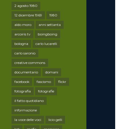
2 agosto 1980
12 dicembre 1969
1980
aldo moro
anni settanta
arcoiris tv
boingboing
bologna
carlo lucarelli
carlo saronio
creative commons
documentario
domani
facebook
fascismo
flickr
fotografia
fotografie
il fatto quotidiano
informazione
la voce delle voci
licio gelli