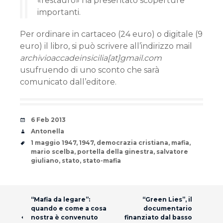
«restauro» ha presentato scoperture
importanti.
Per ordinare in cartaceo (24 euro) o digitale (9
euro) il libro, si può scrivere all’indirizzo mail
archivioaccadeinsicilia[at]gmail.com
usufruendo di uno sconto che sarà
comunicato dall’editore.
Date
6 Feb 2013
Author
Antonella
Tags
1 maggio 1947
,
1947
,
democrazia cristiana
,
mafia
,
mario scelba
,
portella della ginestra
,
salvatore
giuliano
,
stato
,
stato-mafia
Post navigation
“Mafia da legare”:
“Green Lies”, il
quando e come a cosa
documentario
nostra è convenuto
finanziato dal basso