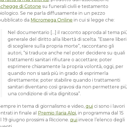
Schegge di Cotone
su funerali civili e testamento
biologico. Se ne parla diffusamente in un pezzo
pubblicato da
Micromega Online
in cui si legge che:
Nel documentario […] il racconto approda al tema pi
generale del diritto alla libertà di scelta. “Essere liberi
di scegliere sulla propria morte”, raccontano gli
autori, “si traduce anche nel poter decidere su quali
trattamenti sanitari rifiutare o accettare; poter
esprimere chiaramente la propria volontà, oggi, per
quando non si sarà più in grado di esprimerla
direttamente; poter stabilire quando i trattamenti
sanitari diventano così gravosi da non permettere pi
una condizione di vita dignitosa”.
Sempre in tema di giornalismo e video,
qui
ci sono i lavori
ntrati in finale al
Premio Ilaria Alpi
, in programma dal 15
l 19 giugno prossimi a Riccione.
qui
invece l’elenco degli
venti.