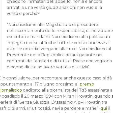
chiedono i firmatari dell’appello, non si è ancora
arrivati a una verità giudiziaria? Chi non vuole la
verità e perché?
“Noi chiediamo alla Magistratura di procedere
nell’accertamento delle responsabilità, di individuare
esecutori e mandanti. Noi chiediamo alla politica un
impegno deciso affinché tutte le verità connesse al
duplice omicidio vengano alla luce. Noi chiediamo al
Presidente della Repubblica di farsi garante nei
confronti dei familiari e di tutto il Paese che vogliono
e hanno diritto ad avere verità e giustizia”.
 in conclusione, per raccontare anche questo caso, si dà
appuntamento al 17 giugno prossimo, al
premio
iornalistico
dedicato alla giornalista del Tg3 assassinata a
Mogadiscio il 20 marzo 1994 con Miran Hrovatin, quando s
arlerà di “Senza Giustizia. L’Assassinio Alpi–Hrovatin tra
raffici di armi, rifiuti tossici, navi a perdere e mafie” (
qui
il