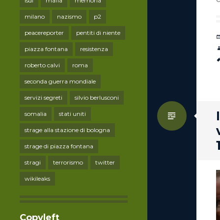
lsdi
mafia
memoria
milano
nazismo
p2
peacereporter
pentiti di niente
piazza fontana
resistenza
roberto calvi
roma
seconda guerra mondiale
servizi segreti
silvio berlusconi
Standa
somalia
stati uniti
strage alla stazione di bologna
strage di piazza fontana
stragi
terrorismo
twitter
wikileaks
Copyleft