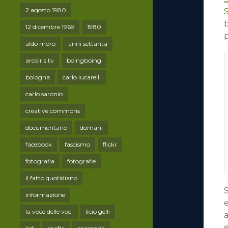
2 agosto 1980
12 dicembre 1969
1980
aldo moro
anni settanta
arcoiris tv
boingboing
bologna
carlo lucarelli
carlo saronio
creative commons
documentario
domani
facebook
fascismo
flickr
fotografia
fotografie
il fatto quotidiano
informazione
e
la voce delle voci
licio gelli
a
e