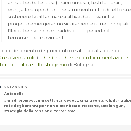
artistiche dell’epoca (brani musicali, testi letterari,
ecc.), allo scopo di fornire strumenti critici di lettura e
sostenere la cittadinanza attiva dei giovani. Dal
progetto emergeranno sicuramente i due principali
filoni che hanno contraddistinto il periodo: il
terrorismo e i movimenti.
l coordinamento degli incontro è affidati alla grande
inzia Venturoli
del
Cedost – Centro di documentazione
torico politica sullo stragismo
di Bologna.
Date
26 Feb 2013
Author
Antonella
Tags
anni di piombo
,
anni settanta
,
cedost
,
cinzia venturoli
,
ilaria alpi
rete degli archivi per non dimenticare
,
riccione
,
smokin gun
,
strategia della tensione
,
terrorismo