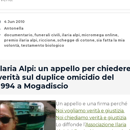
Date
4 Jun 2010
Author
Antonella
Tags
documentario
,
funerali civili
,
ilaria alpi
,
micromega online
,
premio ilaria alpi
,
riccione
,
schegge di cotone
,
sia fatta la mia
volontà
,
testamento biologico
rd
Ilaria Alpi: un appello per chieder
verità sul duplice omicidio del
1994 a Mogadiscio
Un appello e una firma perché
Noi vogliamo verità e giustizia.
Noi chiediamo verità e giustizia
.
Lo diffonde l’
Associazione Ilaria