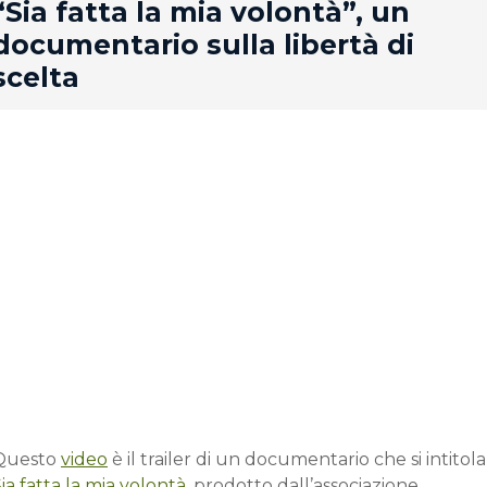
rd
“Sia fatta la mia volontà”, un
documentario sulla libertà di
scelta
Questo
video
è il trailer di un documentario che si intitola
ia fatta la mia volontà
, prodotto dall’associazione