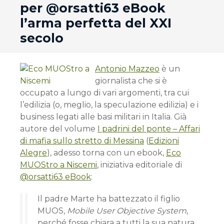
per @orsatti63 eBook
l’arma perfetta del XXI
secolo
Antonio Mazzeo
è un
giornalista che si è
occupato a lungo di vari argomenti, tra cui
l’edilizia (o, meglio, la speculazione edilizia) e i
business legati alle basi militari in Italia. Già
autore del volume
I padrini del ponte – Affari
di mafia sullo stretto di Messina
(
Edizioni
Alegre
), adesso torna con un ebook,
Eco
MUOStro a Niscemi
, iniziativa editoriale di
@orsatti63 eBook
:
Il padre Marte ha battezzato il figlio
MUOS,
Mobile User Objective System
,
perché fosse chiara a tutti la sua natura