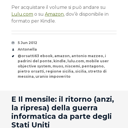
Per acquistare il volume si può andare su
Lulu.com
o su
Amazon
, dov’è disponibile in
formato per Kindle.
Date
5 Jun 2012
Author
Antonella
Tags
@orsatti63 ebook
,
amazon
,
antonio mazzeo
,
i
padrini del ponte
,
kindle
,
lulu.com
,
mobile user
objective system
,
muos
,
niscemi
,
pentagono
,
pietro orsatti
,
regione sicilia
,
sicilia
,
stretto di
messina
,
uranio impoverito
andard
E Il mensile: il ritorno (anzi,
la ripresa) della guerra
informatica da parte degli
Stati Uniti