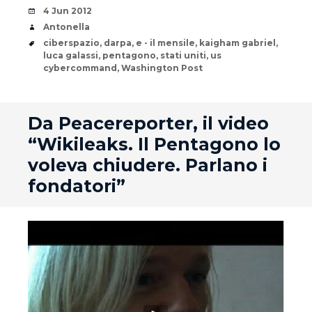
Date
4 Jun 2012
Author
Antonella
Tags
ciberspazio
,
darpa
,
e - il mensile
,
kaigham gabriel
,
luca galassi
,
pentagono
,
stati uniti
,
us
cybercommand
,
Washington Post
andard
Da Peacereporter, il video
“Wikileaks. Il Pentagono lo
voleva chiudere. Parlano i
fondatori”