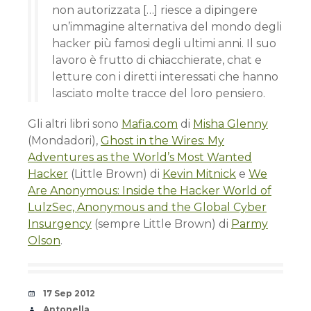
non autorizzata […] riesce a dipingere
un’immagine alternativa del mondo degli
hacker più famosi degli ultimi anni. Il suo
lavoro è frutto di chiacchierate, chat e
letture con i diretti interessati che hanno
lasciato molte tracce del loro pensiero.
Gli altri libri sono
Mafia.com
di
Misha Glenny
(Mondadori),
Ghost in the Wires: My
Adventures as the World’s Most Wanted
Hacker
(Little Brown) di
Kevin Mitnick
e
We
Are Anonymous: Inside the Hacker World of
LulzSec, Anonymous and the Global Cyber
Insurgency
(sempre Little Brown) di
Parmy
Olson
.
Date
17 Sep 2012
Author
Antonella