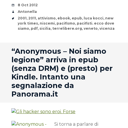
Date
8 Oct 2012
Author
Antonella
Tags
2001
,
2011
,
attivismo
,
ebook
,
epub
,
luca kocci
,
new
york times
,
niscemi
,
pacifismo
,
pacifisti. ecco dove
siamo
,
pdf
,
sicilia
,
terrelibere.org
,
veneto
,
vicenza
andard
“Anonymous – Noi siamo
legione” arriva in epub
(senza DRM) e (presto) per
Kindle. Intanto una
segnalazione da
Panorama.it
Si torna a parlare di