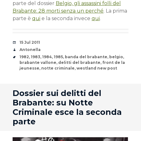
parte del dossier
Belgio, gli assassini folli del
Brabante: 28 morti senza un perché
. La prima
parte è
qui
e la seconda invece
qui
.
Date
15 Jul 2011
Author
Antonella
Tags
1982
,
1983
,
1984
,
1985
,
banda del brabante
,
belgio
,
brabante vallone
,
delitti del brabante
,
front de la
jeunesse
,
notte criminale
,
westland new post
andard
Dossier sui delitti del
Brabante: su Notte
Criminale esce la seconda
parte