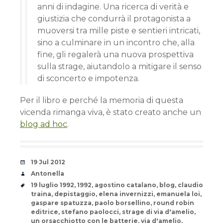
anni di indagine. Una ricerca di verità e
giustizia che condurrà il protagonista a
muoversi tra mille piste e sentieri intricati,
sino a culminare in un incontro che, alla
fine, gli regalerà una nuova prospettiva
sulla strage, aiutandolo a mitigare il senso
di sconcerto e impotenza.
Per il libro e perché la memoria di questa
vicenda rimanga viva, è stato creato anche un
blog ad hoc
.
Date
19 Jul 2012
Author
Antonella
Tags
19 luglio 1992
,
1992
,
agostino catalano
,
blog
,
claudio
traina
,
depistaggio
,
elena invernizzi
,
emanuela loi
,
gaspare spatuzza
,
paolo borsellino
,
round robin
editrice
,
stefano paolocci
,
strage di via d'amelio
,
un orsacchiotto con le batterie
,
via d'amelio
,