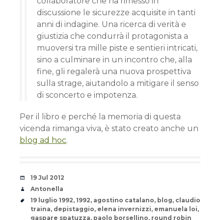
collaboratore che ha rimesso in
discussione le sicurezze acquisite in tanti
anni di indagine. Una ricerca di verità e
giustizia che condurrà il protagonista a
muoversi tra mille piste e sentieri intricati,
sino a culminare in un incontro che, alla
fine, gli regalerà una nuova prospettiva
sulla strage, aiutandolo a mitigare il senso
di sconcerto e impotenza.
Per il libro e perché la memoria di questa
vicenda rimanga viva, è stato creato anche un
blog ad hoc
.
Date
19 Jul 2012
Author
Antonella
Tags
19 luglio 1992
,
1992
,
agostino catalano
,
blog
,
claudio
traina
,
depistaggio
,
elena invernizzi
,
emanuela loi
,
gaspare spatuzza
,
paolo borsellino
,
round robin