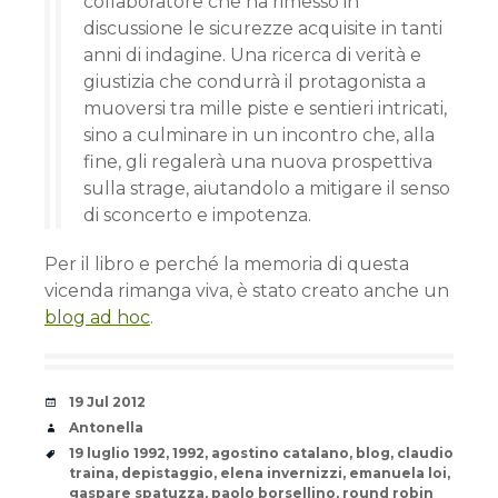
collaboratore che ha rimesso in
discussione le sicurezze acquisite in tanti
anni di indagine. Una ricerca di verità e
giustizia che condurrà il protagonista a
muoversi tra mille piste e sentieri intricati,
sino a culminare in un incontro che, alla
fine, gli regalerà una nuova prospettiva
sulla strage, aiutandolo a mitigare il senso
di sconcerto e impotenza.
Per il libro e perché la memoria di questa
vicenda rimanga viva, è stato creato anche un
blog ad hoc
.
Date
19 Jul 2012
Author
Antonella
Tags
19 luglio 1992
,
1992
,
agostino catalano
,
blog
,
claudio
traina
,
depistaggio
,
elena invernizzi
,
emanuela loi
,
gaspare spatuzza
,
paolo borsellino
,
round robin