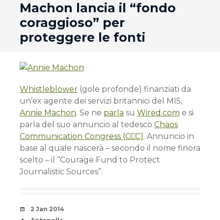
Machon lancia il “fondo
coraggioso” per
proteggere le fonti
Whistleblower
(gole profonde) finanziati da
un’ex agente dei servizi britannici del MI5,
Annie Machon
. Se ne
parla
su
Wired.com
e si
parla del suo annuncio al tedesco
Chaos
Communication Congress (CCC)
. Annuncio in
base al quale nascerà – secondo il nome finora
scelto – il “Courage Fund to Protect
Journalistic Sources”.
Date
2 Jan 2014