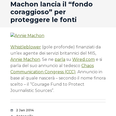
Machon lancia il “fondo
coraggioso” per
proteggere le fonti
Whistleblower
(gole profonde) finanziati da
un’ex agente dei servizi britannici del MI5,
Annie Machon
. Se ne
parla
su
Wired.com
e si
parla del suo annuncio al tedesco
Chaos
Communication Congress (CCC)
. Annuncio in
base al quale nascerà – secondo il nome finora
scelto – il “Courage Fund to Protect
Journalistic Sources”.
Date
2 Jan 2014