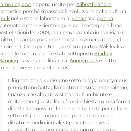
siamo Legione
, appena uscito per
Aliberti Editore
.
antastico perché si passa dall’evoluzione della cultura
geek
nello strano laboratorio di
4chan
alla
guerra
catenata contro Scientology. E poi il sostegno all’Iran
ost elezioni del 2009, la primavera araba in Tunisia e ìn
gitto, le campagne ambientaliste in America Latina, i
movimenti Occupy e No Tav e il supporto a Wikileaks e
ontro le torture a cui è stato sottoposto
Bradley
Manning
. La versione libraria di
Anonymous
è tutto
questo e viene presentato così:
Gli ignoti che si riuniscono sotto la sigla Anonymous
promettono battaglia contro censura, imperialismo,
finanza d’assalto, devastatori dell’ambiente e
militarismo. Questo libro è un’inchiesta su una forma
di lotta da nuovo millennio che ha finito per colpire
sette religiose, corporation, partiti reazionari e
dittature mediorientali. Ogni volta che verrà
compiuto un abuso, compariranno gli anonimi