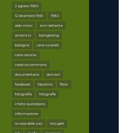
2 agosto 1980
12 dicembre 1969
1980
aldo moro
anni settanta
arcoiris tv
boingboing
bologna
carlo lucarelli
carlo saronio
creative commons
documentario
domani
facebook
fascismo
flickr
fotografia
fotografie
il fatto quotidiano
informazione
la voce delle voci
licio gelli