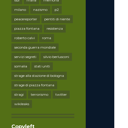
lsdi
mafia
memoria
milano
nazismo
p2
peacereporter
pentiti di niente
piazza fontana
resistenza
roberto calvi
roma
seconda guerra mondiale
servizi segreti
silvio berlusconi
somalia
stati uniti
strage alla stazione di bologna
strage di piazza fontana
stragi
terrorismo
twitter
wikileaks
Copyleft