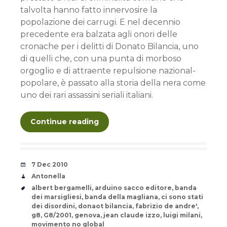
talvolta hanno fatto innervosire la
popolazione dei carrugi. E nel decennio
precedente era balzata agli onori delle
cronache per i delitti di Donato Bilancia, uno
di quelli che, con una punta di morboso
orgoglio e di attraente repulsione nazional-
popolare, è passato alla storia della nera come
uno dei rari assassini seriali italiani.
Continue reading
Date
7 Dec 2010
Author
Antonella
Tags
albert bergamelli
,
arduino sacco editore
,
banda
dei marsigliesi
,
banda della magliana
,
ci sono stati
dei disordini
,
donaot bilancia
,
fabrizio de andre'
,
g8
,
G8/2001
,
genova
,
jean claude izzo
,
luigi milani
,
movimento no global