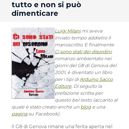
tutto e non si può
dimenticare
Luigi Milani
mi aveva
inviato tempo addietro il
manoscritto. E finalmente
Ci sono stati dei disordini
,
romanzo ambientato nei
giorni del G8 di Genova del
2001, è diventato un libro
per i tipi di
Arduino Sacco
Editore
. Di seguito la
prefazione scritta per
questo bel testo (accanto al
quale è stato creato anche un
blog
e una
pagina
su Facebook).
Il G8 di Genova rimane una ferita aperta nel